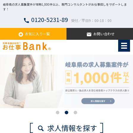
岐阜県の求人募集案件が常時1,000件以上、専門コンサルタントがお仕事探しをサポートしま
す！
0120-5231-89
call
受付／平日9：00-18：00
お気に入り一覧
お問い合わせ
stars
email
求人情報を探す