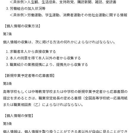
＜具体例＞人生観、生活信条、支持政党、購読新聞、雑誌、愛読書
労働組合の加入状況等
＜具体例＞労働運動、学生運動、消費者運動その他社会運動に関する情報
【個人情報の収集方法】
第7条
個人情報の収集は、次に掲げる方法の何れかによらなければならない。
求職者本人から直接収集する
本人の同意を得て本人以外の者から収集する
職業紹介の業務提携により、提携先から収集する
【新規卒業予定者等の応募書類】
第8条
高等学校もしくは中等教育学校または中学校の新規卒業予定者から応募書類の
提出を求めるときは、職業安定局長の定める書類（全国高等学校統一応募用紙
または職業相談表（乙）によらなければならない。
【個人情報の保管】
第9条
個人情報は、個人情報を取り扱うことができる者以外が自由に見ることができ