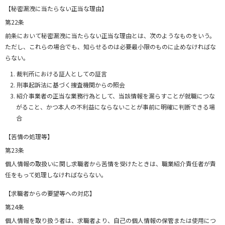
【秘密漏洩に当たらない正当な理由】
第22条
前条において秘密漏洩に当たらない正当な理由とは、次のようなものをいう。
ただし、これらの場合でも、知らせるのは必要最小限のものに止めなければな
らない。
裁判所における証人としての証言
刑事起訴法に基づく捜査機関からの照会
紹介事業者の正当な業務行為として、当該情報を漏らすことが就職につな
がること、かつ本人の不利益にならないことが事前に明確に判断できる場
合
【苦情の処理等】
第23条
個人情報の取扱いに関し求職者から苦情を受けたときは、職業紹介責任者が責
任をもって処理しなければならない。
【求職者からの要望等への対応】
第24条
個人情報を取り扱う者は、求職者より、自己の個人情報の保管または使用につ