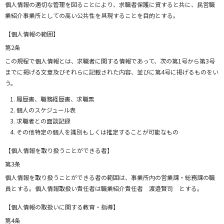
個人情報の適切な管理を図ることにより、求職者保護に資すると共に、民営職
業紹介事業所としての高い公共性を具現することを目的とする。
【個人情報の範囲】
第2条
この規程で個人情報とは、求職者に関する情報であって、次の第1号から第3号
までに掲げる文章及びそれらに記載された内容、並びに第4号に掲げるものをい
う。
履歴書、職務経歴書、求職票
個人のスケジュール表
求職者との面談記録
その他特定の個人を識別もしくは推定することが可能なもの
【個人情報を取り扱うことができる者】
第3条
個人情報を取り扱うことができる者の範囲は、事業所内の営業課・総務課の職
員とする。個人情報取扱い責任者は職業紹介責任者 渡邉賢司 とする。
【個人情報の取扱いに関する教育・指導】
第4条