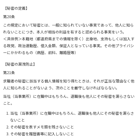
【秘密の定義】
第20条
この規定において秘密とは、一般に知られていない事実であって、他人に知ら
れないことにつき、本人が相当の利益を有すると認められる事実をいう。
＜具体例＞本籍地（都道府県までの情報を除く）出身地、支持もしくは加入す
る政党、政治運動歴、借入金額、保証人となっている事実。その他プライバシ
ーにかかわるもの（病歴、前科、離婚歴等）
【秘密の漏洩防止】
第21条
求職者の秘密に該当する個人情報を知り得たときは、それが正当な理由なく他
人に知られることがないよう、次のことを厳守しなければならない。
当社（当事業所）に在職中はもちろん、退職後も他人にその秘密を漏らさない
こと。
当社（当事業所）に在職中はもちろん、退職後も他人にその秘密を漏らさ
ないこと
その秘密を表すメモ類を残さないこと
その秘密を履歴書等に記入しないこと