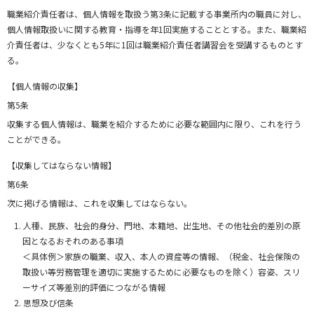
職業紹介責任者は、個人情報を取扱う第3条に記載する事業所内の職員に対し、
個人情報取扱いに関する教育・指導を年1回実施することとする。また、職業紹
介責任者は、少なくとも5年に1回は職業紹介責任者講習会を受講するものとす
る。
【個人情報の収集】
第5条
収集する個人情報は、職業を紹介するために必要な範囲内に限り、これを行う
ことができる。
【収集してはならない情報】
第6条
次に掲げる情報は、これを収集してはならない。
人種、民族、社会的身分、門地、本籍地、出生地、その他社会的差別の原
因となるおそれのある事項
＜具体例＞家族の職業、収入、本人の資産等の情報、（税金、社会保険の
取扱い等労務管理を適切に実施するために必要なものを除く）容姿、スリ
ーサイズ等差別的評価につながる情報
思想及び信条