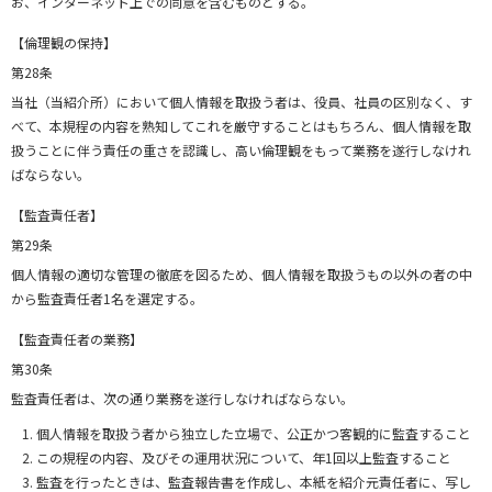
お、インターネット上での同意を含むものとする。
【倫理観の保持】
第28条
当社（当紹介所）において個人情報を取扱う者は、役員、社員の区別なく、す
べて、本規程の内容を熟知してこれを厳守することはもちろん、個人情報を取
扱うことに伴う責任の重さを認識し、高い倫理観をもって業務を遂行しなけれ
ばならない。
【監査責任者】
第29条
個人情報の適切な管理の徹底を図るため、個人情報を取扱うもの以外の者の中
から監査責任者1名を選定する。
【監査責任者の業務】
第30条
監査責任者は、次の通り業務を遂行しなければならない。
個人情報を取扱う者から独立した立場で、公正かつ客観的に監査すること
この規程の内容、及びその運用状況について、年1回以上監査すること
監査を行ったときは、監査報告書を作成し、本紙を紹介元責任者に、写し