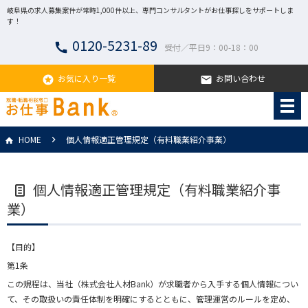
岐阜県の求人募集案件が常時1,000件以上、専門コンサルタントがお仕事探しをサポートしま
す！
0120-5231-89
call
受付／平日9：00-18：00
お気に入り一覧
お問い合わせ
stars
email
HOME
個人情報適正管理規定（有料職業紹介事業）
個人情報適正管理規定（有料職業紹介事
業）
【目的】
第1条
この規程は、当社（株式会社人材Bank）が求職者から入手する個人情報につい
て、その取扱いの責任体制を明確にするとともに、管理運営のルールを定め、