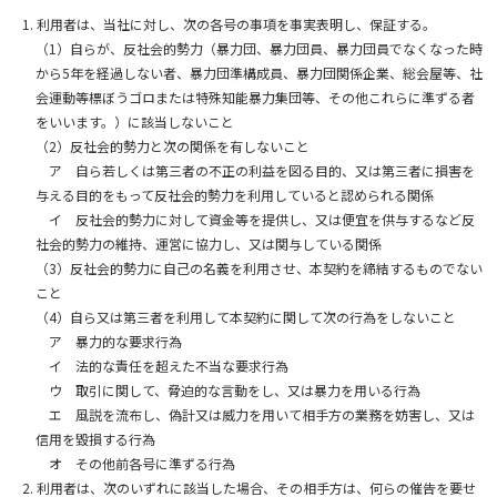
利用者は、当社に対し、次の各号の事項を事実表明し、保証する。
（1）自らが、反社会的勢力（暴力団、暴力団員、暴力団員でなくなった時
から5年を経過しない者、暴力団準構成員、暴力団関係企業、総会屋等、社
会運動等標ぼうゴロまたは特殊知能暴力集団等、その他これらに準ずる者
をいいます。）に該当しないこと
（2）反社会的勢力と次の関係を有しないこと
ア 自ら若しくは第三者の不正の利益を図る目的、又は第三者に損害を
与える目的をもって反社会的勢力を利用していると認められる関係
イ 反社会的勢力に対して資金等を提供し、又は便宜を供与するなど反
社会的勢力の維持、運営に協力し、又は関与している関係
（3）反社会的勢力に自己の名義を利用させ、本契約を締結するものでない
こと
（4）自ら又は第三者を利用して本契約に関して次の行為をしないこと
ア 暴力的な要求行為
イ 法的な責任を超えた不当な要求行為
ウ 取引に関して、脅迫的な言動をし、又は暴力を用いる行為
エ 風説を流布し、偽計又は威力を用いて相手方の業務を妨害し、又は
信用を毀損する行為
オ その他前各号に準ずる行為
利用者は、次のいずれに該当した場合、その相手方は、何らの催告を要せ