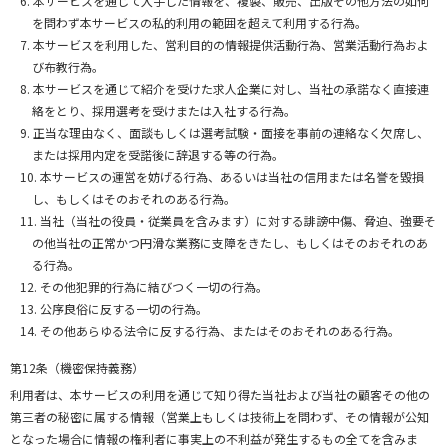
本サービスを通じて入手した情報を、複製、販売、出版その他方法の如何
を問わず本サービスの私的利用の範囲を超えて利用する行為。
本サービスを利用した、営利目的の情報提供活動行為、営業活動行為およ
び布教行為。
本サービスを通じて紹介を受けた求人企業に対し、当社の承諾なく直接連
絡をとり、採用選考を受けまたは入社する行為。
正当な理由なく、面談もしくは選考試験・面接を事前の連絡なく欠席し、
または採用内定を受諾後に辞退する等の行為。
本サービスの運営を妨げる行為、あるいは当社の信用または名誉を毀損
し、もしくはそのおそれのある行為。
当社（当社の役員・従業員を含みます）に対する誹謗中傷、脅迫、強要そ
の他当社の正常かつ円滑な業務に支障をきたし、もしくはそのおそれのあ
る行為。
その他犯罪的行為に結びつく一切の行為。
公序良俗に反する一切の行為。
その他あらゆる法令に反する行為、またはそのおそれのある行為。
第12条（機密保持義務）
利用者は、本サービスの利用を通じて知り得た当社および当社の顧客その他の
第三者の秘密に属する情報（営業上もしくは技術上を問わず、その情報が公知
となった場合に情報の権利者に事実上の不利益が発生するもの全てを含みま