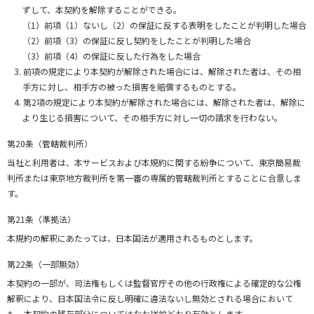
ずして、本契約を解除することができる。
（1）前項（1）ないし（2）の保証に反する表明をしたことが判明した場合
（2）前項（3）の保証に反し契約をしたことが判明した場合
（3）前項（4）の保証に反した行為をした場合
前項の規定により本契約が解除された場合には、解除された者は、その相
手方に対し、相手方の被った損害を賠償するものとする。
第2項の規定により本契約が解除された場合には、解除された者は、解除に
より生じる損害について、その相手方に対し一切の請求を行わない。
第20条（管轄裁判所）
当社と利用者は、本サービスおよび本規約に関する紛争について、東京簡易裁
判所または東京地方裁判所を第一審の専属的管轄裁判所とすることに合意しま
す。
第21条（準拠法）
本規約の解釈にあたっては、日本国法が適用されるものとします。
第22条（一部無効）
本契約の一部が、司法権もしくは監督官庁その他の行政権による確定的な公権
解釈により、日本国法令に反し明確に違法ないし無効とされる場合において
も、本契約の残存部分についてはなお従前どおり有効とします。