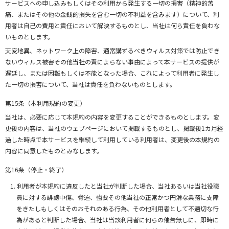
サービスへの申し込みもしくはその利用から発生する一切の損害（精神的苦
痛、またはその他の金銭的損失を含む一切の不利益を含みます）について、利
用者は自己の費用と責任において解決するものとし、当社は何ら責任を負わな
いものとします。
天変地異、ネットワーク上の障害、通常講ずるべきウィルス対策では防止でき
ないウィルス被害その他当社の責によらない事由によって本サービスの提供が
遅延し、または困難もしくは不能となった場合、これによって利用者に発生し
た一切の損害について、当社は責任を負わないものとします。
第15条（本利用規約の変更）
当社は、必要に応じて本規約の内容を変更することができるものとします。変
更後の内容は、当社のウェブページにおいて掲載するものとし、掲載後1カ月経
過した時点で本サービスを継続して利用している利用者は、変更後の本規約の
内容に同意したものとみなします。
第16条（停止・終了）
利用者が本規約に違反したと当社が判断した場合、当社あるいは当社役職
員に対する誹謗中傷、脅迫、強要その他当社の正常かつ円滑な業務に支障
をきたしもしくはそのおそれのある行為、その他利用者として不適切な行
為があると判断した場合、当社は当該利用者に何らの催告無しに、即時に