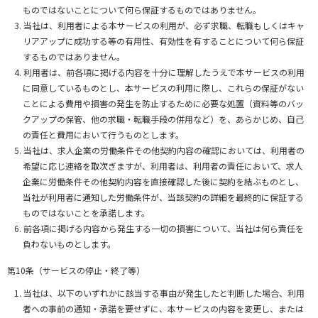
ものではないことについて何ら保証するものではありません。
当社は、利用者による本サービスの利用が、必ず求職、転職もしくはキャ
リアアップに成功する等の有用性、有効性を有することについて何ら保証
するものではありません。
利用者は、前各項に掲げる内容を十分に理解したうえで本サービスの利用
に同意しているものとし、本サービスの利用に際し、これらの保証がない
ことによる費用や損害の発生を防止するために必要な処置（資料等のバッ
クアップの保管、他の求職・転職手段の併用など）を、あらかじめ、自己
の責任と費用において行うものとします。
当社は、求人企業の労働条件その他契約内容の確認においては、利用者の
希望に応じ連絡を取次ぎますが、利用者は、利用者の責任において、求人
企業に労働条件その他契約内容を直接確認した後に契約を結ぶものとし、
当社が利用者に通知した労働条件が、当該契約の詳細を最終的に保証する
ものではないことを承諾します。
前各項に掲げる内容から発生する一切の損害について、当社は何ら責任を
負わないものとします。
第10条（サービスの停止・終了等）
当社は、以下のいずれかに該当する事由が発生したと判断した場合、利用
者への事前の通知・承諾を要せずに、本サービスの内容を変更し、または