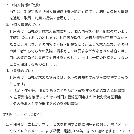
（個人情報の取扱）
当社は、別途定める「個人情報適正管理規定」に従い、利用者の個人情報
を適切に取得・利用・提供・管理します。
（個人情報の提供）
利用者は、当社および求人企業に対し、個人情報を不備・齟齬のないよう
正確に提供するものとします。利用者が提供した個人情報が正確でなかっ
たこと、および、その内容の不備・齟齬などに起因して求人企業、その他
の第三者から何らかの異議、請求もしくは要求などがなされた場合には、
自己の費用負担と責任で対処するものとし、当社に一切の迷惑をかけない
ことを保証するものとします。
（書類の提供）
利用者は、当社が求めた場合には、以下の書類をすみやかに提供するもの
とします。
a. 氏名・住所等利用者であることを特定・確認するための本人確認書類
b. 在留資格を確認するための外国人登録証明書または就労資格証明書
c. その他求人企業が提出を求める証明書類
第5条（サービスの提供）
利用者は、当社が、本サービスを提供する際に利用者に対し、電子メール
やダイレクトメールおよび郵便、電話、FAX等によって連絡をすることにつ