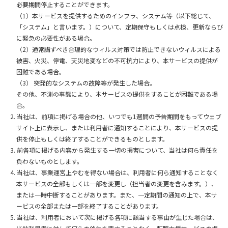
必要期間停止することができます。
（1）本サービスを提供するためのインフラ、システム等（以下総じて、
「システム」と言います。）について、定期保守もしくは点検、更新ならび
に緊急の必要性がある場合。
（2）通常講ずべき合理的なウィルス対策では防止できないウィルスによる
被害、火災、停電、天災地変などの不可抗力により、本サービスの提供が
困難である場合。
（3） 突発的なシステムの故障等が発生した場合。
その他、不測の事態により、本サービスの提供をすることが困難である場
合。
当社は、前項に掲げる場合の他、いつでも1週間の予告期間をもってウェブ
サイト上に表示し、または利用者に通知することにより、本サービスの提
供を停止もしくは終了することができるものとします。
前各項に掲げる内容から発生する一切の損害について、当社は何ら責任を
負わないものとします。
当社は、事業運営上やむを得ない場合は、利用者に何ら通知することなく
本サービスの全部もしくは一部を変更し（担当者の変更を含みます。）、
または一時中断することがあります。また、一定期間の通知の上で、本サ
ービスの全部または一部を終了することがあります。
当社は、利用者において次に掲げる各項に該当する事由が生じた場合は、