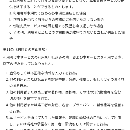
当該利用者に対して何らの催告を要することなく、転職支援サービスの提
供を終了することができるものとします。
a. 利用者が本規約に定める各事項に違反した場合
b. 正当な理由なく当社からの連絡にご返信いただけない場合
c. 転職支援サービスの範囲を超える要望を繰り返し行う場合
d. その他、利用者と当社との信頼関係が維持できないと当社が判断した場
合
第11条（利用者の禁止事項）
利用者は本サービスの利用を申し込みの際、および本サービスを利用する際、
以下の行為をしてはなりません。
虚偽もしくは不正確な情報を入力する行為。
他の利用者または第三者を誹謗中傷、脅迫、強要し、もしくはそのおそれ
のある行為。
他の利用者または第三者の著作権、商標権、その他の知的財産権を含む一
切の権利を侵害する行為。
他の利用者または第三者の財産、名誉、プライバシー、肖像権等を侵害す
る行為。
本サービスを通じて入手した情報を、転職活動以外の目的において利用
し、または当社の承諾なく第三者に漏洩もしくは開示する行為。