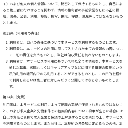
す）および他人の個人情報について、秘密として保持するものとし、自己によ
ると第三者に行わせるとを問わず、情報の権利者の事前承諾なしに不正に損
壊、滅失、公表、利用、複製、複写、開示、提供、漏洩等してはならないもの
とします。
第13条（利用者の責任）
利用者は、自己の責任に基づいて本サービスを利用するものとします。
利用者は、本サービスの利用に際して入力された全ての情報の内容につい
て一切の責任を負うものとし、当社は何ら責任を負わないものとします。
利用者は、本サービスの利用に基づいて得た全ての情報を、本サービスを
通じた転職、求職もしくはキャリアアップなどに関する情報の収集という
私的利用の範囲内でのみ利用することができるものとし、この目的を超え
て利用しあるいは第三者に対しみだりに公開してはならないものとしま
す。
第14条（免責）
利用者は、本サービスの利用によって転職の実現が保証されるものではないこ
と、および求人企業と労働条件その他契約内容について紛争が生じた場合には
自己の責任と負担で求人企業と協議の上解決することを承諾の上、本サービス
を利用するものとします。また当社は、本規約の各条項に定めるものの他、本