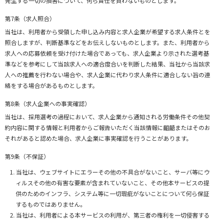
発生する一切の損害について、何ら責任を負わないものとします。
第7条（求人照合）
当社は、利用者から受領した申し込み内容と求人企業が希望する求人条件とを
照合しますが、判断基準などをお伝えしないものとします。また、利用者から
求人への応募依頼を受け付けた場合であっても、求人企業より示された選考基
準などを参考にして当該求人への適合度合いを判断した結果、当社から当該求
人への推薦を行わない場合や、求人企業に代わり求人条件に適合しない旨の連
絡をする場合があるものとします。
第8条（求人企業への事実確認）
当社は、採用選考の過程において、求人企業から通知される労働条件その他契
約内容に関する情報と利用者からご報告いただく当該情報に齟齬またはそのお
それがあると認めた場合、求人企業に事実確認を行うことがあります。
第9条（不保証）
当社は、ウェブサイトにエラーその他の不具合がないこと、サーバ等にウ
ィルスその他の有害な要素が含まれていないこと、その他本サービスの提
供のためのインフラ、システム等に一切瑕疵がないことについて何ら保証
するものではありません。
当社は、利用者による本サービスの利用が、第三者の権利を一切侵害する