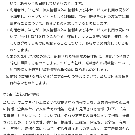
いて、あらかじめ同意しているものとします。
利用者は、当社が、個人情報以外の情報および本サービスの利用状況など
を編集し、ウェブサイト上もしくは新聞、広告、雑誌その他の媒体等に転
載することについて、あらかじめ同意しているものとします。
利用者は、当社が、個人情報以外の情報および本サービスの利用状況につ
いて、当社と取引を行う協力企業、媒体社、マスコミ等が編集、発行、も
しくは発売するものに転載することについて、あらかじめ同意しているも
のとします。
本条2項および3項の場合、転載された掲載物の著作権は、無償かつ当然に
当社に帰属するものとします。ただし当社は、転載された掲載物について、
利用者個人を特定し得る情報の非公開に努めるものとします。
前各項に掲げる内容から発生する一切の損害について、当社は何ら責任を
負わないものとします。
第6条（当社提供情報）
当社は、ウェブサイト上において提供される情報のうち、企業情報等の第三者
の情報、企業広告、求人広告その他第三者より提供される情報（以下、「第三
者情報」と言います。）については、それが第三者の責任において掲載、提供
されるため、その真実性、完全性、網羅性、正確性、合法性、安全性、有用
性、有効性、適切性等について、何ら保証するものではなく、第三者情報から