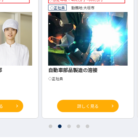
◇正社員
勤務地:
大垣市
正社員
自動車部品製造の溶接
製造
◇正社員
品質保
詳しく見る