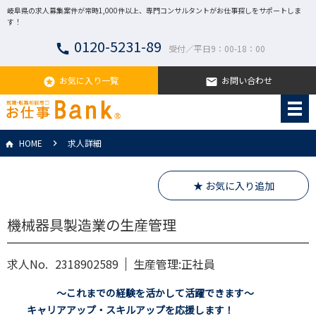
岐阜県の求人募集案件が常時1,000件以上、専門コンサルタントがお仕事探しをサポートしま
す！
0120-5231-89
call
受付／平日9：00-18：00
お気に入り一覧
お問い合わせ
stars
email
HOME
求人詳細
★ お気に入り追加
機械器具製造業の生産管理
求人No.
2318902589
生産管理:正社員
～これまでの経験を活かして活躍できます～
キャリアアップ・スキルアップを応援します！