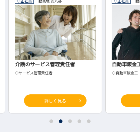
◇正社員
勤務地:
大垣市
正社員
自動車鈑金工
電気
◇自動車鈑金工
システ
詳しく見る