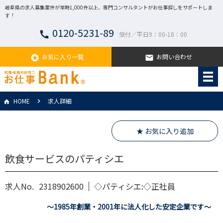
岐阜県の求人募集案件が常時1,000件以上、専門コンサルタントがお仕事探しをサポートしま
す！
0120-5231-89
call
受付／平日9：00-18：00
お気に入り一覧
お問い合わせ
stars
email
HOME
求人詳細
★ お気に入り追加
飲食サービスのパティシエ
求人No.
2318902600
◇パティシエ:◇正社員
～1985年創業・2001年に法人化した安定企業です～