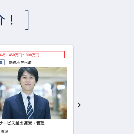
介！
年収：400万円～550万円
◇想定年収：600万円～700
社員
勤務地:
各務原市
◇正社員
勤務地:
高山市
用機械器具製造業の設計
通所介護事業での管理・
具の設計
◇管理・運営