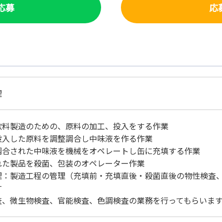
で応募
応
理
飲料製造のための、原料の加工、投入をする作業
投入した原料を調整調合し中味液を作る作業
調合された中味液を機械をオペレートし缶に充填する作業
れた製品を殺菌、包装のオペレーター作業
理：製造工程の管理（充填前・充填直後・殺菌直後の物性検査
す
査、微生物検査、官能検査、色調検査の業務を行ってもらいま