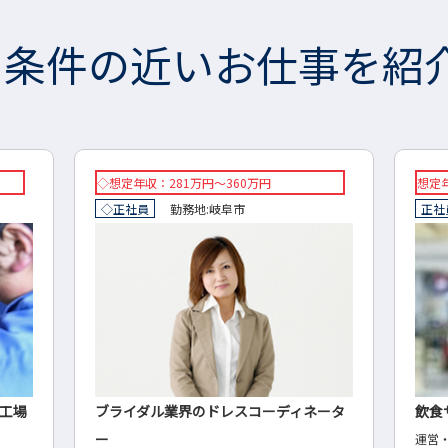
条件の近いお仕事を紹
想定年収：450万円～800万円
◇想定
正社員
勤務地:
笠松町
◇正
ータ
飲食サービス業の運営・管理
輸送
運営・管理
◇治