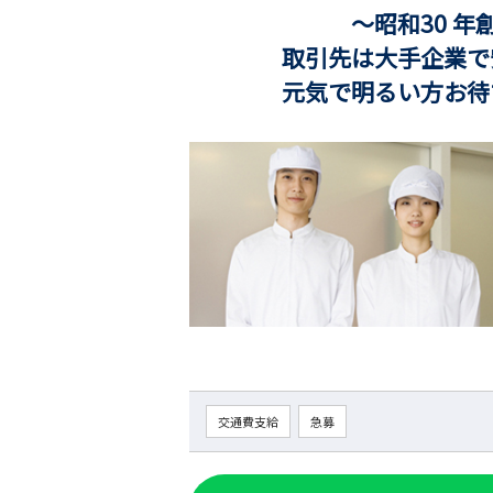
～昭和30 年創業
取引先は大手企業で安心
元気で明るい方お待ち
交通費支給
急募