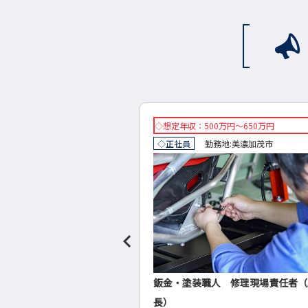
万円～650万円
◇想定年収：281万円～360万円
地:
美濃加茂市
◇正社員
勤務地:
岐阜市
人 修理現場責任者（工場
ブライダル業界のドレスコーディネ
ー