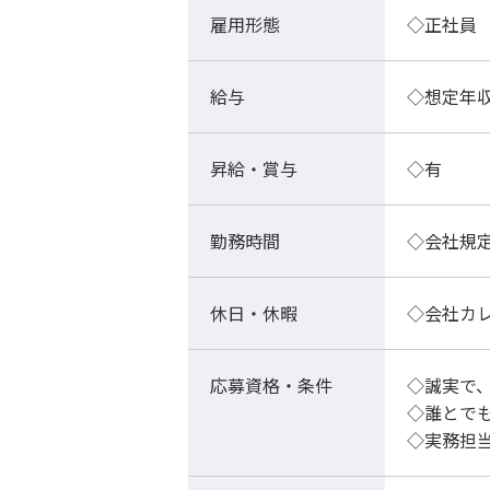
雇用形態
◇正社員
給与
◇想定年収
昇給・賞与
◇有
勤務時間
◇会社規
休日・休暇
◇会社カ
応募資格・条件
◇誠実で
◇誰とで
◇実務担