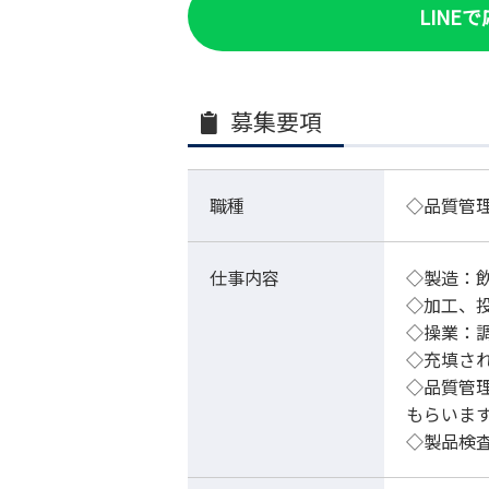
LINE
募集要項
職種
◇品質管
仕事内容
◇製造：
◇加工、
◇操業：
◇充填さ
◇品質管
もらいま
◇製品検