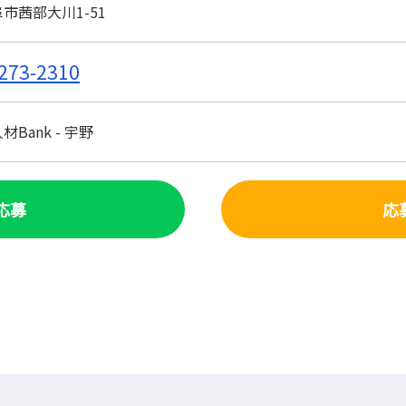
市茜部大川1-51
273-2310
Bank - 宇野
で応募
応