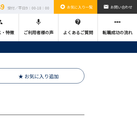
89
stars
email
お気に入り一覧
お問い合わせ
受付／平日9：00-18：00
ple
mic
contact_support
linear_scale
ス・特徴
ご利用者様の声
よくあるご質問
転職成功の流れ
★ お気に入り追加