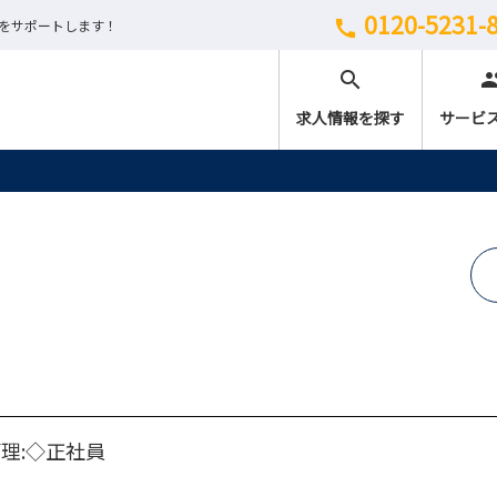
0120-5231-
しをサポートします！
call
search
peo
求人情報を探す
サービ
理:◇正社員