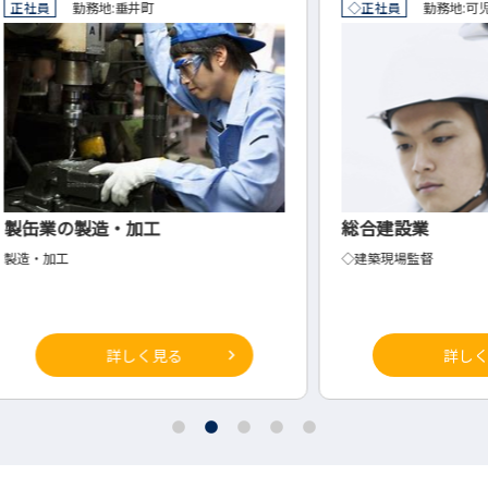
◇正社員
勤務地:
可児市
◇正
総合建設業
EC
◇建築現場監督
◇EC
詳しく見る