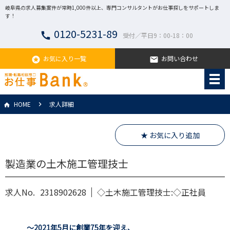
岐阜県の求人募集案件が常時1,000件以上、専門コンサルタントがお仕事探しをサポートしま
す！
0120-5231-89
call
受付／平日9：00-18：00
お気に入り一覧
お問い合わせ
stars
email
HOME
求人詳細
★ お気に入り追加
製造業の土木施工管理技士
求人No.
2318902628
◇土木施工管理技士:◇正社員
～2021年5月に創業75年を迎え、