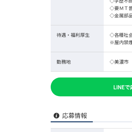
◇学歴不
◇要ＭＴ
◇金属部
待遇・福利厚生
◇各種社
※屋内禁
勤務地
◇美濃市
LINE
応募情報