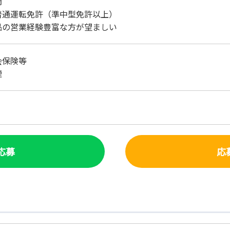
問
普通運転免許（準中型免許以上）
品の営業経験豊富な方が望ましい
会保険等
煙
で応募
応