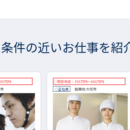
条件の近いお仕事を紹
◇想定年収：350万円～600万円
想定年
◇正社員
勤務地:
大垣市
正社