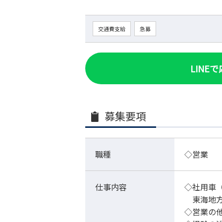
交通費支給
急募
LINE
募集要項
職種
◇営業
仕事内容
◇社用車
東海地方
◇営業の