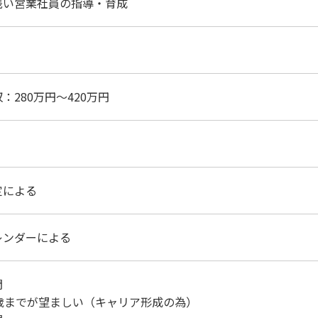
浅い営業社員の指導・育成
：280万円～420万円
定による
レンダーによる
問
0歳までが望ましい（キャリア形成の為）