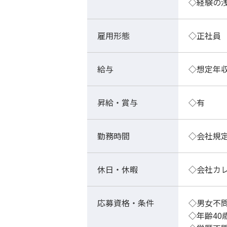
◇経験の
雇用形態
◇正社員
給与
◇想定年収
昇給・賞与
◇有
勤務時間
◇会社規
休日・休暇
◇会社カ
応募資格・条件
◇男女不
◇年齢4