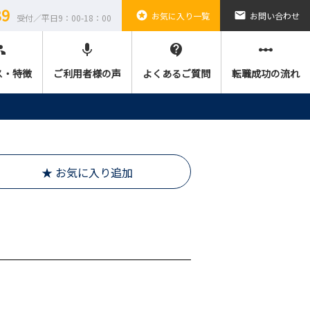
89
stars
email
お気に入り一覧
お問い合わせ
受付／平日9：00-18：00
ple
mic
contact_support
linear_scale
ス・特徴
ご利用者様の声
よくあるご質問
転職成功の流れ
★ お気に入り追加