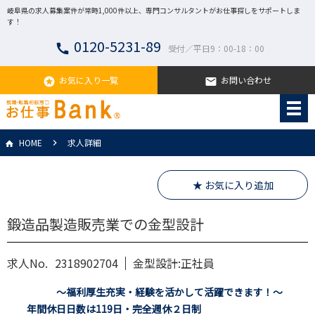
岐阜県の求人募集案件が常時1,000件以上、専門コンサルタントがお仕事探しをサポートしま
す！
0120-5231-89
call
受付／平日9：00-18：00
お気に入り一覧
お問い合わせ
stars
email
HOME
求人詳細
★ お気に入り追加
鍛造品製造販売業での金型設計
求人No.
2318902704
金型設計:正社員
～福利厚生充実・経験を活かして活躍できます！～
年間休日日数は119日・完全週休２日制