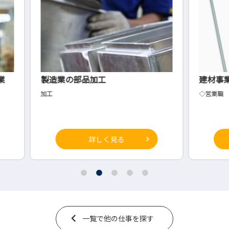
建材事業の営業職
社会
◇営業職
◇サー
詳しく見る
一覧で他の仕事を探す