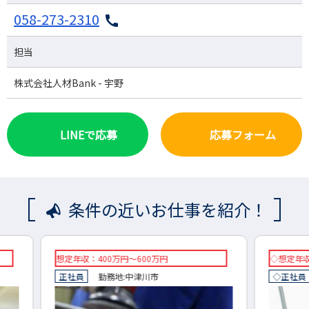
058-273-2310
担当
株式会社人材Bank - 宇野
LINEで応募
応募フォーム
条件の近いお仕事を紹介！
◇想定年収：450～600万円（応相談）
◇想定
◇正社員
勤務地:
各務原市
◇正