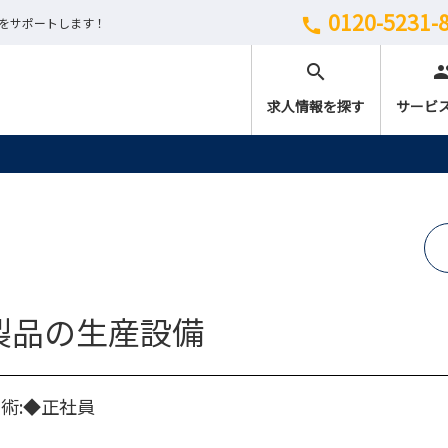
0120-5231-
しをサポートします！
call
search
peo
求人情報を探す
サービ
製品の生産設備
術:◆正社員