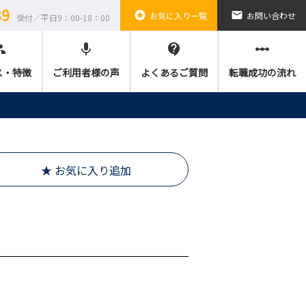
89
stars
email
お気に入り一覧
お問い合わせ
受付／平日9：00-18：00
ple
mic
contact_support
linear_scale
ス・特徴
ご利用者様の声
よくあるご質問
転職成功の流れ
★ お気に入り追加