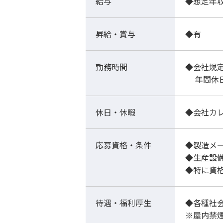
給与
◆想定年
昇給・賞与
◆有
勤務時間
◆会社規
年間休日1
休日・休暇
◆会社カ
応募資格・条件
◆製造メ
◆生産設
◆特に資
待遇・福利厚生
◆各種社
※屋内禁