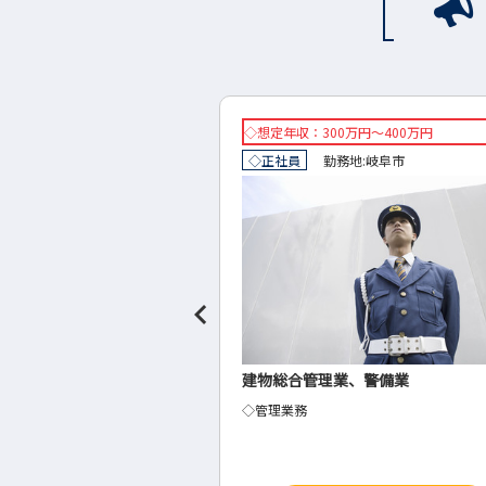
0万円～400万円
◇想定年収：400万円（25歳くらい）～
地:
岐阜市
◇正社員
勤務地:
恵那市
業、警備業
窯業土石製品製造業の人事業務
◇人事課