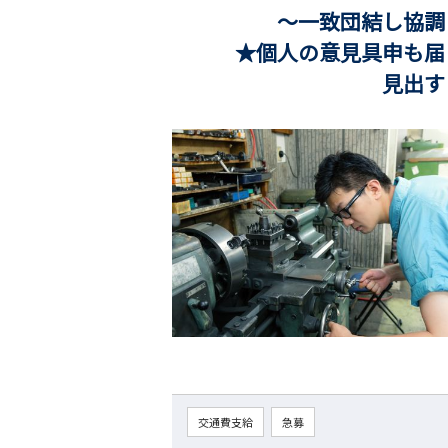
～一致団結し協調して
★個人の意見具申も届き
見出すことの出来
交通費支給
急募