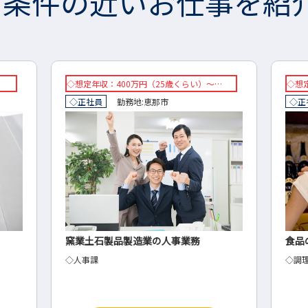
条件の近いお仕事を紹
…
◇想定年収：400万円～600万円
想定年
◇正社員
勤務地:
東京都
笠松町
羽島郡
正社
食品の調理開発
メー
◇調理開発
樹脂