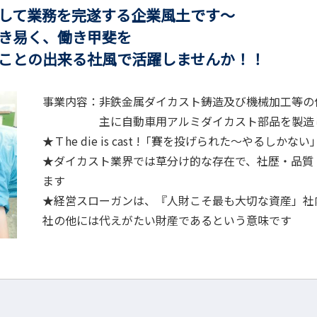
業務を完遂する企業風土です～
易く、働き甲斐を
る社風で活躍しませんか！！
事業内容：非鉄金属ダイカスト鋳造及び機械加工等の
主に自動車用アルミダイカスト部品を製造し
★Ｔhe die is cast !「賽を投げられた～やる
★ダイカスト業界では草分け的な存在で、社歴・品質
ます
★経営スローガンは、『人財こそ最も大切な資産」社
社の他には代えがたい財産であるという意味です