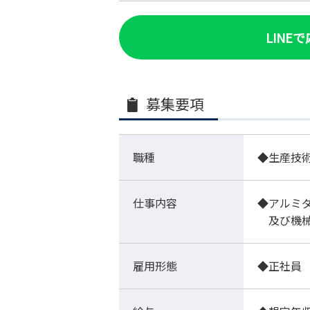
LINE
募集要項
職種
◆生産技
仕事内容
◆アルミ
及び機械
雇用形態
◆正社員