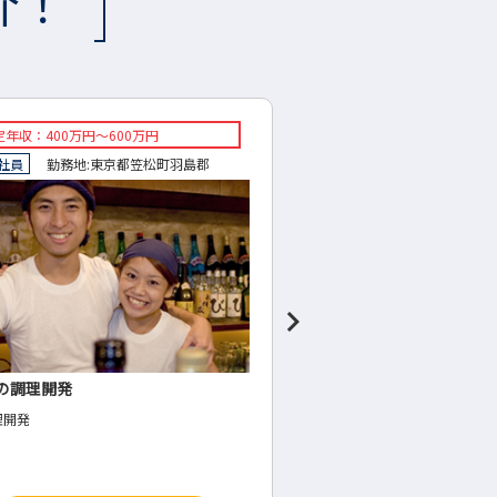
介！
収：450万円～650万円
想定年収：400万～650万円
員
勤務地:
山県市
正社員
勤務地:
岐阜市
カー（水回り製品）の樹脂成形
獣医師
成形
獣医師