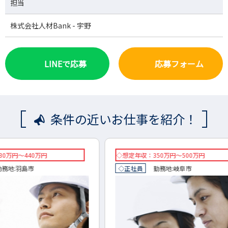
担当
株式会社人材Bank - 宇野
LINEで応募
応募フォーム
条件の近いお仕事を紹介！
◇想定年収：350万円～500万円
時給12
◇正社員
勤務地:
岐阜市
◇派遣