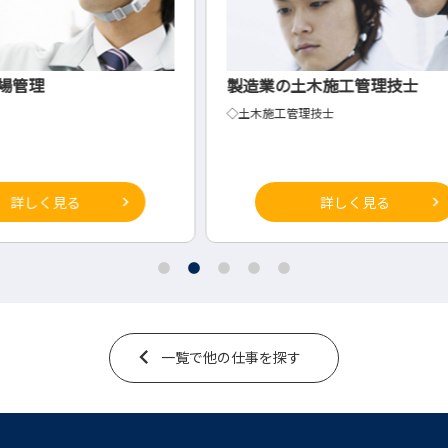
製造業の土木施工管理技士
【岐
◇土木施工管理技士
事務
詳しく見る
一覧で他の仕事を探す