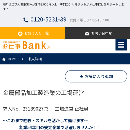
岐阜県の求人募集案件が常時1,000件以上、専門コンサルタントがお仕事探しをサポートしま
す！
0120-5231-89
call
受付／平日9：00-18：00
お気に入り一覧
お問い合わせ
stars
email
HOME
求人詳細
★ お気に入り追加
金属部品加工製造業の工場運営
求人No.
2318902773
工場運営:正社員
～これまで経験・スキルを活かして働けます～
創業54年目の安定企業で活躍しませんか！！