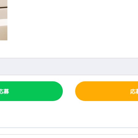
で応募
応