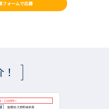
募フォーム
で応募
介！
定年収：約750万～応相談
◇想定年収：450万円～600
社員
勤務地:
東京都
笠松町
◇正社員
勤務地:
岐阜市