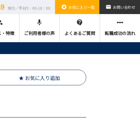
89
stars
email
お気に入り一覧
お問い合わせ
受付／平日9：00-18：00
ple
mic
contact_support
linear_scale
ス・特徴
ご利用者様の声
よくあるご質問
転職成功の流れ
★ お気に入り追加