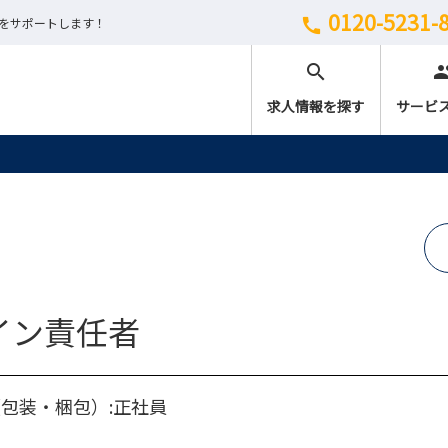
0120-5231-
しをサポートします！
call
search
peo
求人情報を探す
サービ
イン責任者
包装・梱包）:正社員