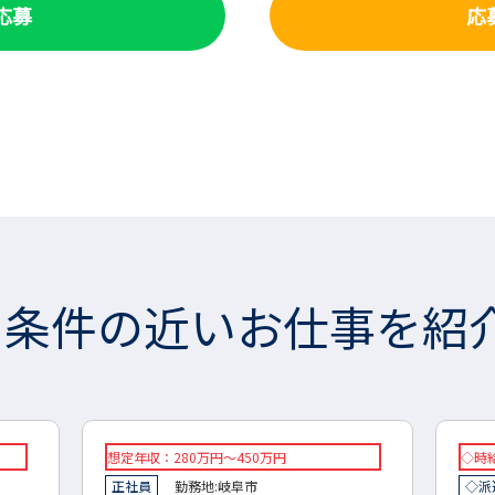
で応募
応
条件の近いお仕事を紹
◇時給：1200円～
◆想
◇派遣
勤務地:
大野町
岐阜県
◆正