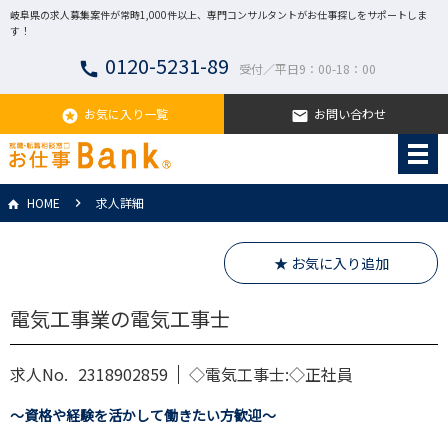
岐阜県の求人募集案件が常時1,000件以上、専門コンサルタントがお仕事探しをサポートしま
す！
0120-5231-89
call
受付／平日9：00-18：00
お気に入り一覧
お問い合わせ
stars
email
HOME
求人詳細
★ お気に入り追加
電気工事業の電気工事士
求人No.
2318902859
◇電気工事士:◇正社員
～資格や経験を活かして働きたい方歓迎～