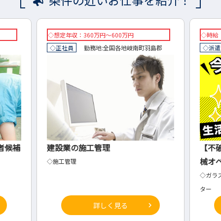
◇時給：1700円～
◇想
羽島郡
◇派遣
勤務地:
不破郡
垂井町
岐阜県
◇正
【不破郡垂井町】ガッツリ稼げる機
映像
械オペレーター
ィッ
◇ガラスクロスの表面処理工程の機械オペレー
◇W
ター
詳しく見る