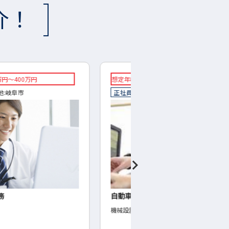
介！
収：400万円～700万円
◇時給：1250円～
員
勤務地:
各務原市
◇派遣
勤務地:
一宮市
愛
車部品の機械設計
【一宮市】加工機械のオ
設計
◇スリッター加工機械のオペ