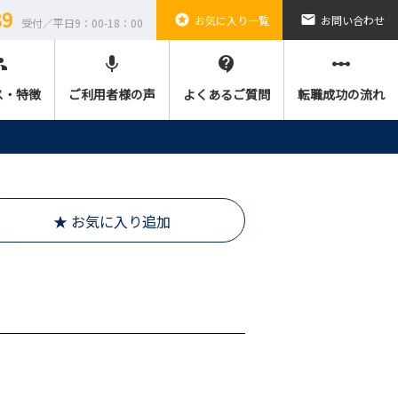
89
stars
email
お気に入り一覧
お問い合わせ
受付／平日9：00-18：00
ple
mic
contact_support
linear_scale
ス・特徴
ご利用者様の声
よくあるご質問
転職成功の流れ
★ お気に入り追加