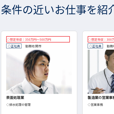
条件の近いお仕事を紹
◇想定年収：300万円～400万円
想定年
◇正社員
勤務地:
岐阜市
正社
製造業の営業事務
自動
◇営業事務
機械