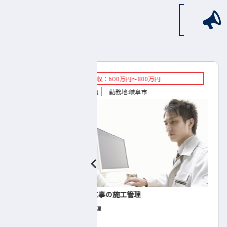
万円～800万円
◇想定年収：350万円～500万円
:
岐阜市
◇正社員
勤務地:
関市
工管理
表面処理業
◇排水処理の管理