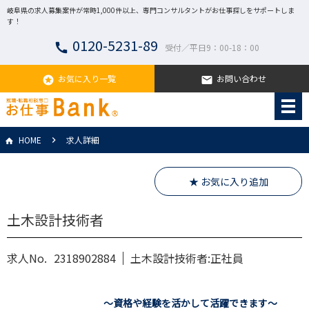
岐阜県の求人募集案件が常時1,000件以上、専門コンサルタントがお仕事探しをサポートしま
す！
0120-5231-89
call
受付／平日9：00-18：00
お気に入り一覧
お問い合わせ
stars
email
HOME
求人詳細
★ お気に入り追加
土木設計技術者
求人No.
2318902884
土木設計技術者:正社員
～資格や経験を活かして活躍できます～