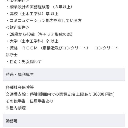
・橋梁設計の実務経験者 （３年以上）
・高校（土木工学科）卒 以上
・コミニュケーション能力を有している方
＜歓迎条件＞
・28歳から40歳（キャリア形成の為）
・大学（土木工学科）卒 以上
・資格 ＲＣＣＭ （鋼構造及びコンクリート） コンクリート
診断士
・性別：男女問わず
待遇・福利厚生
各種社会保険等
交通費支給：(税制範囲内での実費支給 上限あり 30000 円迄)
その他手当：住居手当あり
※屋内禁煙
勤務地