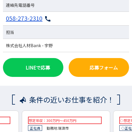
連絡先電話番号
058-273-2310
担当
株式会社人材Bank - 宇野
LINEで応募
応募フォーム
条件の近いお仕事を紹介！
想定年収：300万円～450万円
◇想定年
正社員
勤務地:
瑞浪市
◇正社