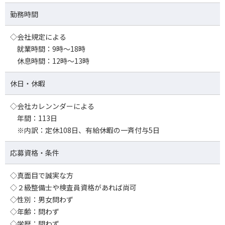
勤務時間
◇会社規定による
就業時間：9時～18時
休息時間：12時～13時
休日・休暇
◇会社カレンンダーによる
年間：113日
※内訳：定休108日、有給休暇の一斉付与5日
応募資格・条件
◇真面目で誠実な方
◇２級整備士や検査員資格があれば尚可
◇性別：男女問わず
◇年齢：問わず
◇学歴：問わず