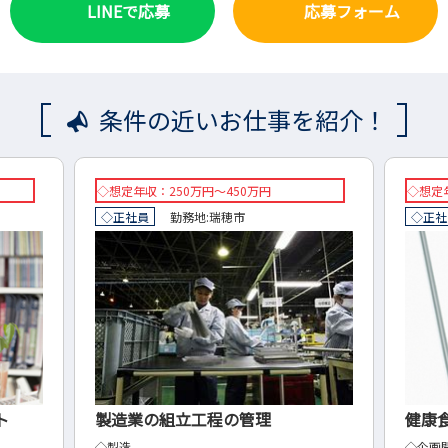
LINEで応募
応募フォーム
条件の近いお仕事を紹介！
◇想定年収：300万円～500万円
◇想
◇正社員
勤務地:
岐南町
◇
健康食品製造の企画開発
建
◇企画開発
◇設