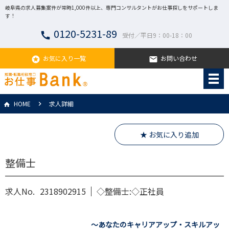
岐阜県の求人募集案件が常時1,000件以上、専門コンサルタントがお仕事探しをサポートしま
す！
0120-5231-89
call
受付／平日9：00-18：00
お気に入り一覧
お問い合わせ
stars
email
HOME
求人詳細
★ お気に入り追加
整備士
求人No.
2318902915
◇整備士:◇正社員
～あなたのキャリアアップ・スキルアッ