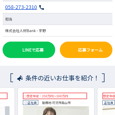
058-273-2310
担当
株式会社人材Bank - 宇野
LINEで応募
応募フォーム
条件の近いお仕事を紹介！
想定年収：360万円～430万円
◇想
正社員
勤務地:
岐阜県
海津市
◇