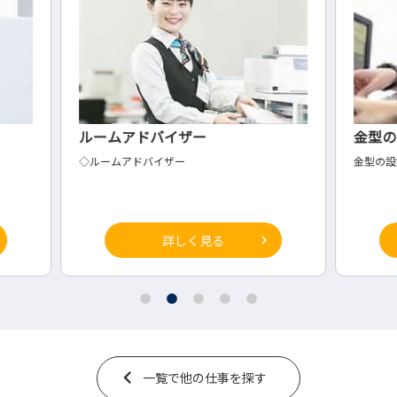
金型の製作
プ
金型の設計
◇配
詳しく見る
一覧で他の仕事を探す