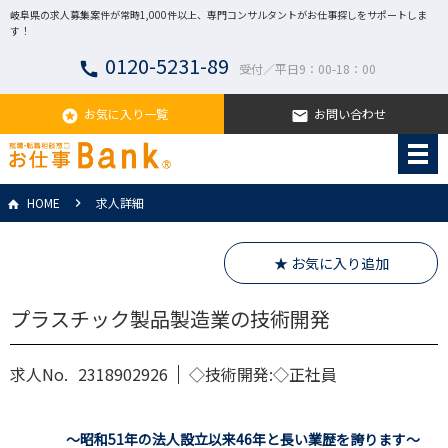
岐阜県の求人募集案件が常時1,000件以上、専門コンサルタントがお仕事探しをサポートしま
す！
0120-5231-89
call
受付／平日9：00-18：00
お気に入り一覧
お問い合わせ
stars
email
HOME
求人詳細
★ お気に入り追加
プラスチック製品製造業の技術開発
求人No.
2318902926
◇技術開発:◇正社員
～昭和51年の法人設立以来46年と長い業歴を誇ります～