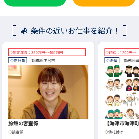
条件の近いお仕事を紹介！
◇時給：1200円～
◇想定
◇派遣
勤務地:
岐阜県
海津市
◇正社
【海津市海津町】値札付け
建設
◇値札付け
◇現場