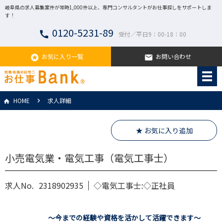
岐阜県の求人募集案件が常時1,000件以上、専門コンサルタントがお仕事探しをサポートしま
す！
0120-5231-89
call
受付／平日9：00-18：00
お気に入り一覧
お問い合わせ
stars
email
HOME
求人詳細
★ お気に入り追加
小売電気業・電気工事（電気工事士）
求人No.
2318902935
◇電気工事士:◇正社員
～今までの経験や資格を活かして活躍できます～