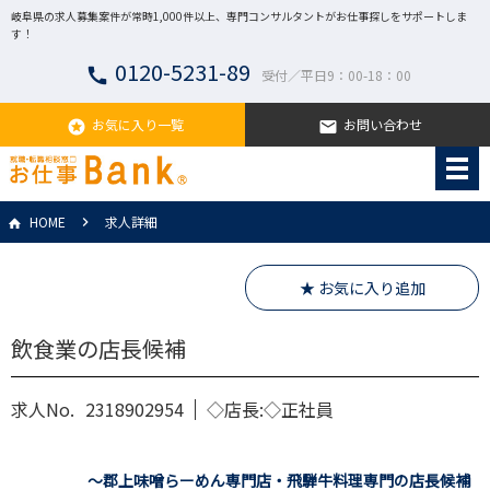
岐阜県の求人募集案件が常時1,000件以上、専門コンサルタントがお仕事探しをサポートしま
す！
0120-5231-89
call
受付／平日9：00-18：00
お気に入り一覧
お問い合わせ
stars
email
HOME
求人詳細
★ お気に入り追加
飲食業の店長候補
求人No.
2318902954
◇店長:◇正社員
～郡上味噌らーめん専門店・飛騨牛料理専門の店長候補