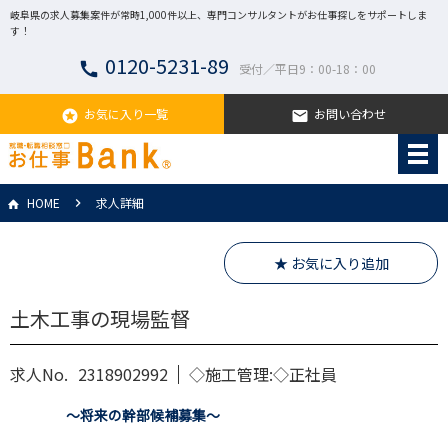
岐阜県の求人募集案件が常時1,000件以上、専門コンサルタントがお仕事探しをサポートしま
す！
0120-5231-89
call
受付／平日9：00-18：00
お気に入り一覧
お問い合わせ
stars
email
HOME
求人詳細
★ お気に入り追加
土木工事の現場監督
求人No.
2318902992
◇施工管理:◇正社員
～将来の幹部候補募集～