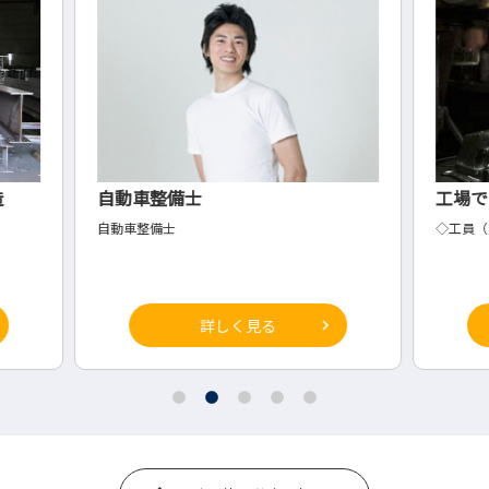
工場での熱処理作業
幼
士
◇工員（熱処理）
保育
詳しく見る