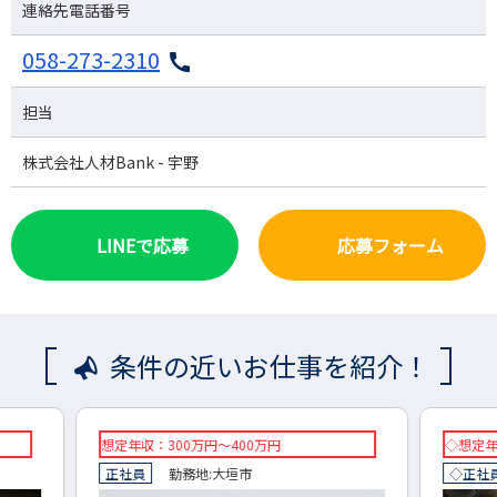
連絡先電話番号
058-273-2310
担当
株式会社人材Bank - 宇野
LINEで応募
応募フォーム
条件の近いお仕事を紹介！
◇想定年収：275万円～400万円
想定
◇正社員
勤務地:
海津市
正