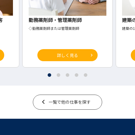
建築の1級・2級施工管理技士
有
建築の1級・2級施工管理技士
介護
詳しく見る
一覧で他の仕事を探す