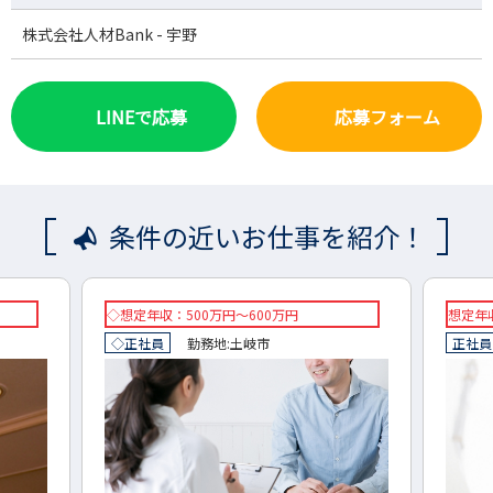
株式会社人材Bank - 宇野
LINEで応募
応募フォーム
条件の近いお仕事を紹介！
想定年収：400万円～600万円
想定
正社員
勤務地:
岐阜県
海津市
正