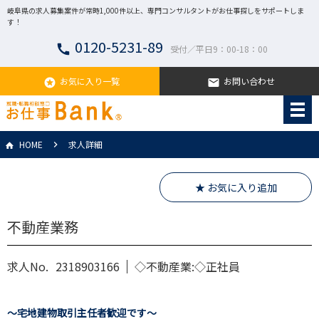
岐阜県の求人募集案件が常時1,000件以上、専門コンサルタントがお仕事探しをサポートしま
す！
0120-5231-89
call
受付／平日9：00-18：00
お気に入り一覧
お問い合わせ
stars
email
HOME
求人詳細
★ お気に入り追加
不動産業務
求人No.
2318903166
◇不動産業:◇正社員
～宅地建物取引主任者歓迎です～