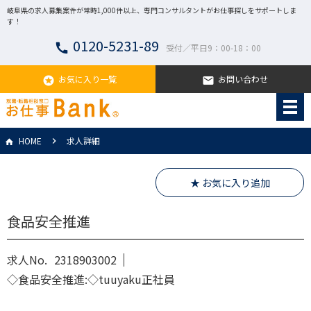
岐阜県の求人募集案件が常時1,000件以上、専門コンサルタントがお仕事探しをサポートしま
す！
0120-5231-89
call
受付／平日9：00-18：00
お気に入り一覧
お問い合わせ
stars
email
HOME
求人詳細
★ お気に入り追加
食品安全推進
求人No.
2318903002
◇食品安全推進:◇tuuyaku正社員