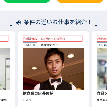
条件の近いお仕事を紹介！
想定年収：300万～500万円
◇想
正社員
勤務地:
岐阜市
◇正
食品メーカーの自社製品開発業務
金属
商品開発
◇品