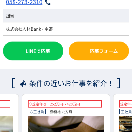
058-273-2310
担当
株式会社人材Bank - 宇野
LINEで応募
応募フォーム
条件の近いお仕事を紹介！
想定年収：500万円～700万円
◇想
正社員
勤務地:
美濃加茂市
◇