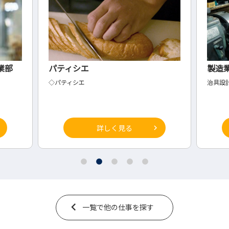
製造業の治具設計
金
治具設計
◇生
詳しく見る
一覧で他の仕事を探す