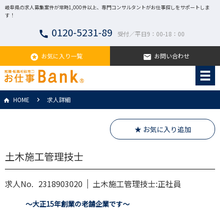
岐阜県の求人募集案件が常時1,000件以上、専門コンサルタントがお仕事探しをサポートしま
す！
0120-5231-89
call
受付／平日9：00-18：00
お気に入り一覧
お問い合わせ
stars
email
HOME
求人詳細
★ お気に入り追加
土木施工管理技士
求人No.
2318903020
土木施工管理技士:正社員
～大正15年創業の老舗企業です～