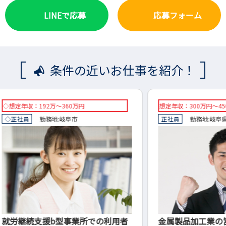
LINEで応募
応募フォーム
条件の近いお仕事を紹介！
想定年収：300万円～450万円
想定年収
正社員
勤務地:
岐阜県
海津市
正社員
利用者
金属製品加工業の営業
各種