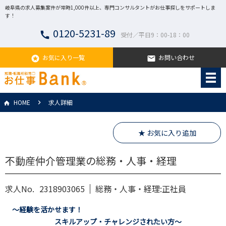
岐阜県の求人募集案件が常時1,000件以上、専門コンサルタントがお仕事探しをサポートしま
す！
0120-5231-89
call
受付／平日9：00-18：00
お気に入り一覧
お問い合わせ
stars
email
HOME
求人詳細
★ お気に入り追加
不動産仲介管理業の総務・人事・経理
求人No.
2318903065
総務・人事・経理:正社員
～経験を活かせます！
スキルアップ・チャレンジされたい方～