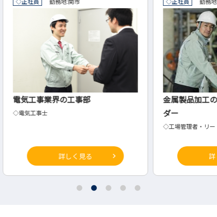
◇正社員
勤務地:
岐阜県
海津市
◇正社
金属製品加工の工場管理者・リー
製造
ダー
◇生産
◇工場管理者・リー ダー
詳しく見る