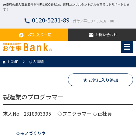
岐阜県の求人募集案件が常時1,000件以上、専門コンサルタントがお仕事探しをサポートしま
す！
0120-5231-89
call
受付／平日9：00-18：00
お気に入り一覧
お問い合わせ
stars
email
HOME
求人詳細
★ お気に入り追加
製造業のプログラマー
求人No.
2318903395
◇プログラマー:◇正社員
☆モノづくりや