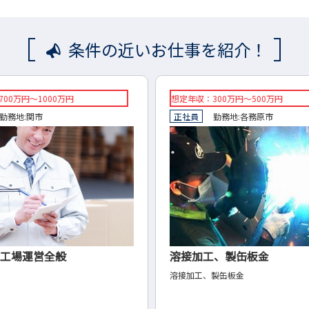
条件の近いお仕事を紹介！
想定年収：300万円～500万円
◇想定年
正社員
勤務地:
各務原市
◇正社
溶接加工、製缶板金
福祉
溶接加工、製缶板金
◇心理