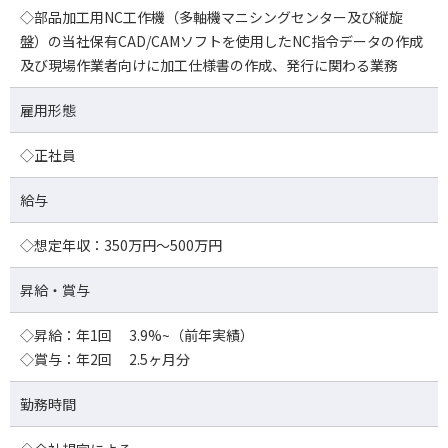
◇部品加工用NC工作機（多軸機マニシングセンター及び縦旋
盤）の当社保有CAD/CAMソフトを使用したNC指令データの作成
及び現場作業者向けに加工仕様書の作成、発行に関わる業務
雇用形態
◇正社員
給与
◇想定年収：350万円～500万円
昇給・賞与
◇昇給：年1回 3.9%~（前年実績）
◇賞与：年2回 2.5ヶ月分
勤務時間