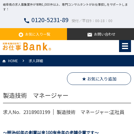
岐阜県の求人募集案件が常時1,000件以上、専門コンサルタントがお仕事探しをサポートしま
す！
0120-5231-89
call
受付／平日9：00-18：00
お気に入り一覧
お問い合わせ
stars
email
HOME
求人詳細
★ お気に入り追加
製造技術 マネージャー
求人No.
2318903199
製造技術 マネージャー:正社員
～明治40年の創業以来100有余年の老舗企業です～