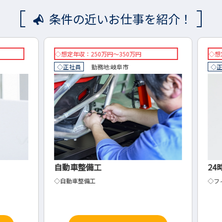
条件の近いお仕事を紹介！
◇想定年収：250万円～350万円
◇想定年
◇正社員
勤務地:
岐阜市
◇正社
自動車整備工
24
◇自動車整備工
◇フィ