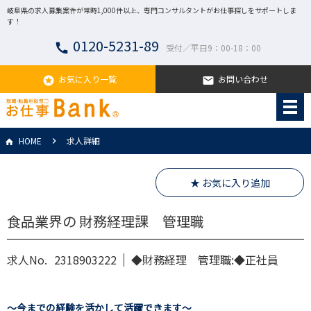
岐阜県の求人募集案件が常時1,000件以上、専門コンサルタントがお仕事探しをサポートしま
す！
0120-5231-89
call
受付／平日9：00-18：00
お気に入り一覧
お問い合わせ
stars
email
HOME
求人詳細
★ お気に入り追加
食品業界の 財務経理課 管理職
求人No.
2318903222
◆財務経理 管理職:◆正社員
～今までの経験を活かして活躍できます～