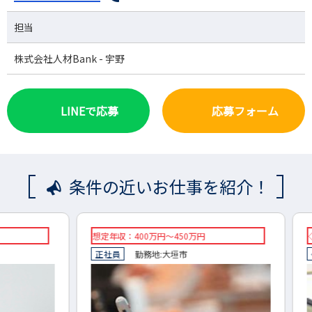
担当
株式会社人材Bank - 宇野
LINEで応募
応募フォーム
条件の近いお仕事を紹介！
想定年収：400万円～450万円
◇想定年
正社員
勤務地:
大垣市
◇正社