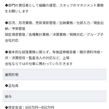
◆部門の責任者として組織の運営、スタッフのマネジメント業務
をお願いします
◆日次、月次業務、売掛買掛管理／出納業務／仕訳入力／現金出
納／予実管理
固定資産管理／各種集計業務／決算業務／税務対応／グループ子
会社対応
◆基本的な経理業務に限らず、有価証券報告書・開示資料作成・
IR・決算短信・監査法人の対応など、上場
会社ならではの仕事に携わっていただきます
雇用形態
◆正社員
給与
◆想定年収：600万円～850万円