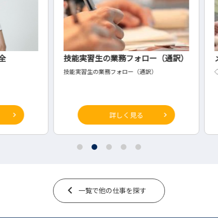
技能実習生の業務フォロー（通訳）
メー
技能実習生の業務フォロー（通訳）
◇樹脂
詳しく見る
一覧で他の仕事を探す