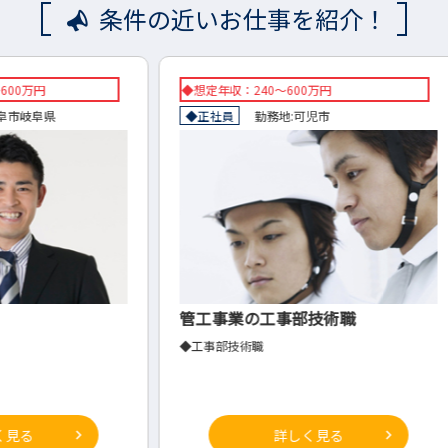
条件の近いお仕事を紹介！
◆想定年収：240～600万円
想定年
◆正社員
勤務地:
可児市
正社員
管工事業の工事部技術職
小売業
◆工事部技術職
事務職
詳しく見る