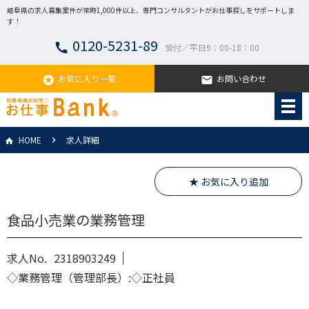
岐阜県の求人募集案件が常時1,000件以上、専門コンサルタントがお仕事探しをサポートしま
す！
0120-5231-89
call
受付／平日9：00-18：00
お気に入り一覧
お問い合わせ
stars
email
HOME
求人詳細
★ お気に入り追加
食品小売業の業務管理
求人No.
2318903249
◇業務管理（管理部長）:◇正社員