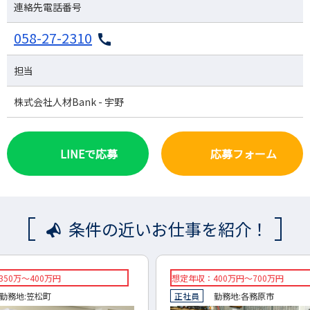
連絡先電話番号
058-27-2310
担当
株式会社人材Bank - 宇野
LINEで応募
応募フォーム
条件の近いお仕事を紹介！
想定年収：400万円～700万円
想定年収
正社員
勤務地:
各務原市
正社員