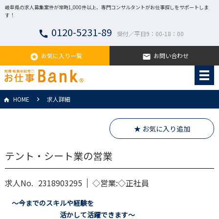
岐阜県の求人募集案件が常時1,000件以上、専門コンサルタントがお仕事探しをサポートしま
す！
0120-5231-89
call
受付／平日9：00-18：00
お気に入り一覧
お問い合わせ
stars
email
HOME
求人詳細
★ お気に入り追加
テント・シート業の営業
求人No.
2318903295
◇営業:◇正社員
～今までのスキルや経験を
活かして活躍できます～