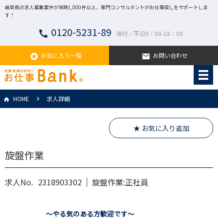
岐阜県の求人募集案件が常時1,000件以上、専門コンサルタントがお仕事探しをサポートしま
す！
0120-5231-89
call
受付／平日9：00-18：00
お気に入り一覧
お問い合わせ
stars
email
HOME
求人詳細
★ お気に入り追加
旋盤作業
求人No.
2318903302
旋盤作業:正社員
～やる気のある方歓迎です～