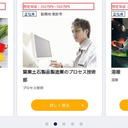
想定年収：400万円～550万円
想定年
正社員
勤務地:
郡上市
正社
セス技術
溶接
バイ
溶接
バイ
詳しく見る