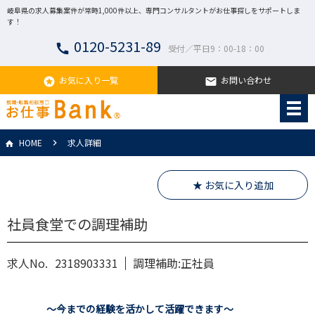
岐阜県の求人募集案件が常時1,000件以上、専門コンサルタントがお仕事探しをサポートしま
す！
0120-5231-89
call
受付／平日9：00-18：00
お気に入り一覧
お問い合わせ
stars
email
HOME
求人詳細
★ お気に入り追加
社員食堂での調理補助
求人No.
2318903331
調理補助:正社員
～今までの経験を活かして活躍できます～