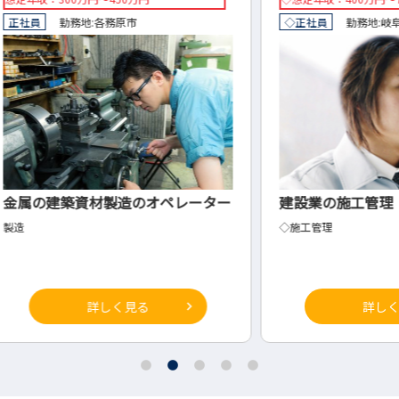
◇正社員
勤務地:
岐阜市
正社
レーター
建設業の施工管理
幼児
療法
◇施工管理
理学
詳しく見る