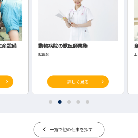
設備
動物病院の獣医師業務
食料
獣医師
工務
詳しく見る
一覧で他の仕事を探す