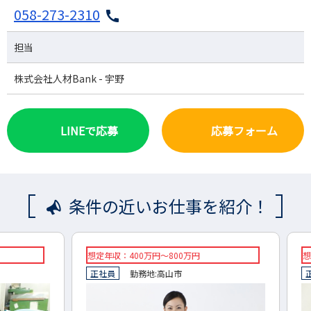
058-273-2310
担当
株式会社人材Bank - 宇野
LINEで応募
応募フォーム
条件の近いお仕事を紹介！
想定年収：400万円～800万円
想定年収
正社員
勤務地:
高山市
正社員