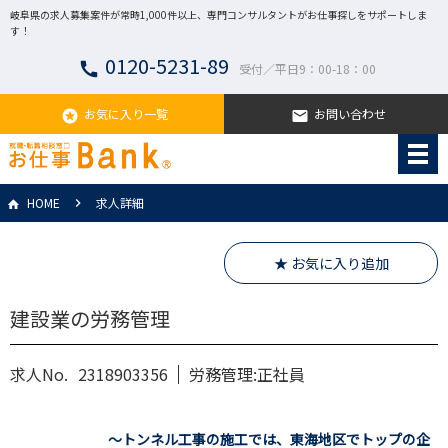
岐阜県の求人募集案件が常時1,000件以上、専門コンサルタントがお仕事探しをサポートしま
す！
0120-5231-89
call
受付／平日9：00-18：00
お気に入り一覧
お問い合わせ
stars
email
HOME
求人詳細
★ お気に入り追加
建設業の労務管理
求人No.
2318903356
労務管理:正社員
～トンネル工事の施工では、東海地区でトップの企