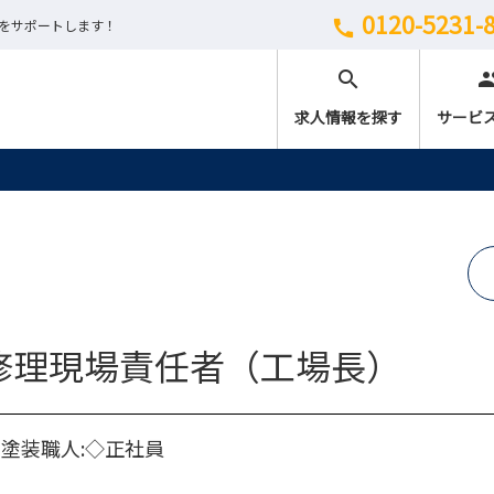
0120-5231-
しをサポートします！
call
search
peo
求人情報を探す
サービ
修理現場責任者（工場長）
塗装職人:◇正社員