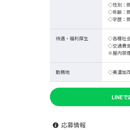
◇性別
◇年
◇学歴：
待遇・福利厚生
◇各種社
◇交通費
※屋内禁
勤務地
◇美濃加
LINE
応募情報