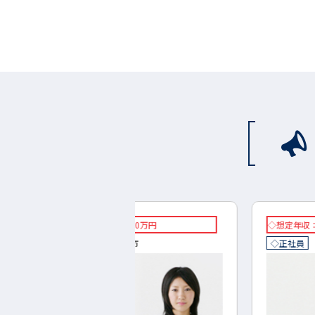
円～550万円
◇想定年収：378万円～490万
:
大垣市
◇正社員
勤務地:
岐阜市