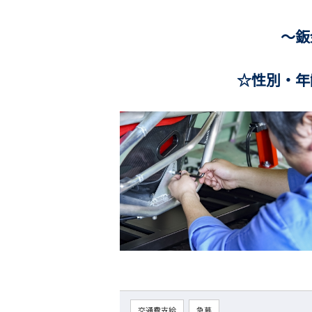
～鈑金・塗装職人
☆性別・年齢・学歴不
交通費支給
急募