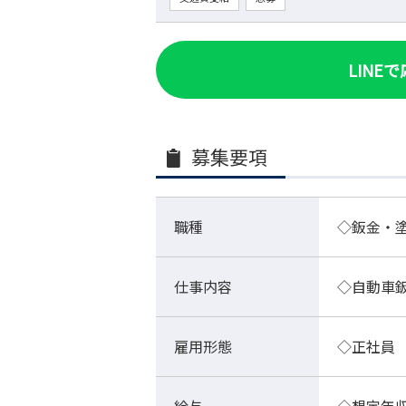
LINE
募集要項
職種
◇鈑金・
仕事内容
◇自動車
雇用形態
◇正社員