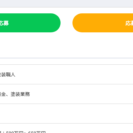
で応募
応
塗装職人
鈑金、塗装業務