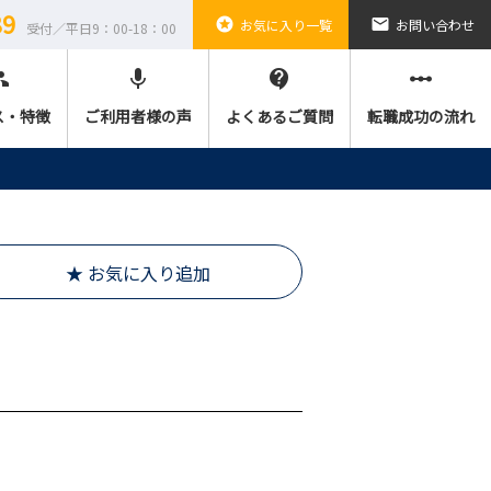
89
stars
email
お気に入り一覧
お問い合わせ
受付／平日9：00-18：00
ple
mic
contact_support
linear_scale
ス・特徴
ご利用者様の声
よくあるご質問
転職成功の流れ
★ お気に入り追加