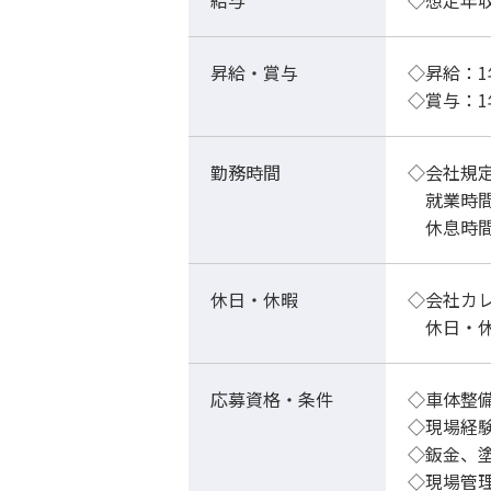
給与
◇想定年収
昇給・賞与
◇昇給：1
◇賞与
勤務時間
◇会社規
就業時間
休息時間
休日・休暇
◇会社カ
休日・休
応募資格・条件
◇車体整
◇現場経
◇鈑金、
◇現場管