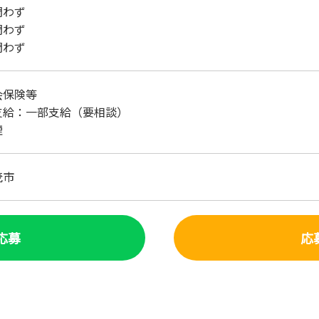
：問わず
齢：問わず
問わず
会保険等
支給：一部支給（要相談）
煙
茂市
で応募
応