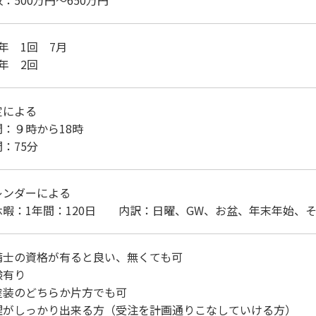
：500万円～650万円
年 1回 7月
：1年 2回
定による
：９時から18時
：75分
レンダーによる
暇：1年間：120日 内訳：日曜、GW、お盆、年末年始、
備士の資格が有ると良い、無くても可
験有り
塗装のどちらか片方でも可
理がしっかり出来る方（受注を計画通りこなしていける方）