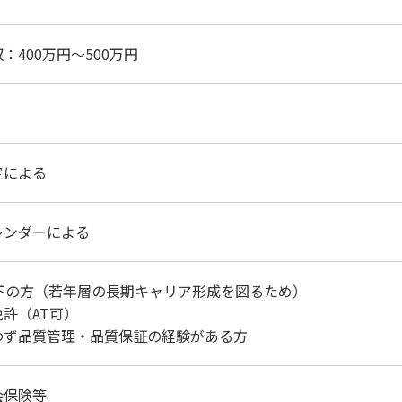
：400万円～500万円
定による
レンダーによる
以下の方（若年層の長期キャリア形成を図るため）
許（AT可）
わず品質管理・品質保証の経験がある方
会保険等