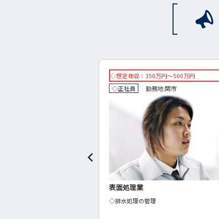
万円～500万円
◇想定年収：400万円～600万円
地:
関市
◇正社員
勤務地:
下呂市
製造業の電検組立
◇生産計画、生産進捗管理者・品質管理
造管理・生産技術者