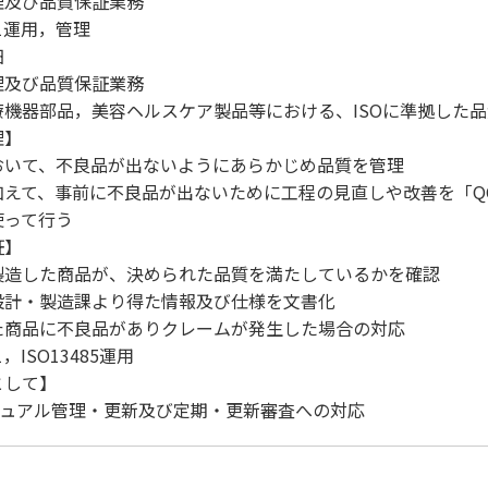
及び品質保証業務
01運用，管理
細
理及び品質保証業務
器部品，美容ヘルスケア製品等における、ISOに準拠した品
理】
おいて、不良品が出ないようにあらかじめ品質を管理
加えて、事前に不良品が出ないために工程の見直しや改善を「Q
って行う
証】
製造した商品が、決められた品質を満たしているかを確認
設計・製造課より得た情報及び仕様を文書化
た商品に不良品がありクレームが発生した場合の対応
1，ISO13485運用
として】
マニュアル管理・更新及び定期・更新審査への対応