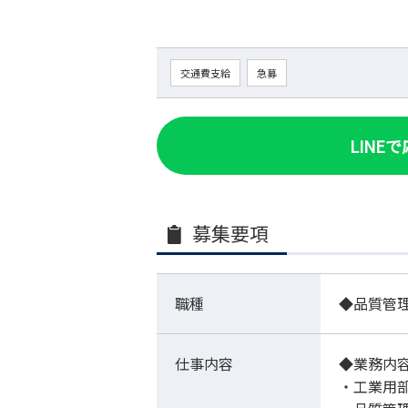
交通費支給
急募
LINE
募集要項
職種
◆品質管
仕事内容
◆業務内
・工業用