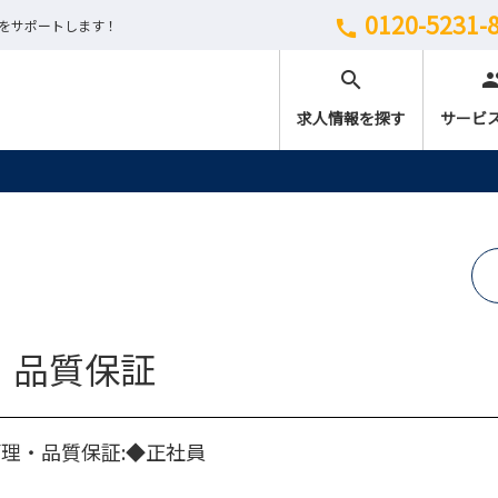
0120-5231-
しをサポートします！
call
search
peo
求人情報を探す
サービ
・品質保証
理・品質保証:◆正社員