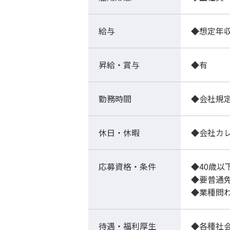
給与
◆想定年収
昇給・賞与
◆有
勤務時間
◆会社規
休日・休暇
◆会社カ
応募資格・条件
◆40歳
◆要普通免
◆業種問
待遇・福利厚生
◆各種社