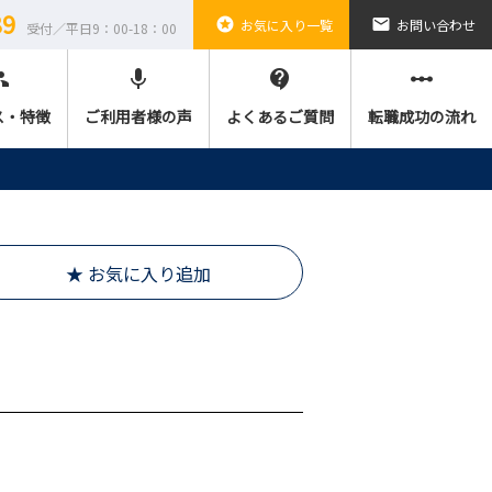
89
stars
email
お気に入り一覧
お問い合わせ
受付／平日9：00-18：00
ple
mic
contact_support
linear_scale
ス・特徴
ご利用者様の声
よくあるご質問
転職成功の流れ
★ お気に入り追加