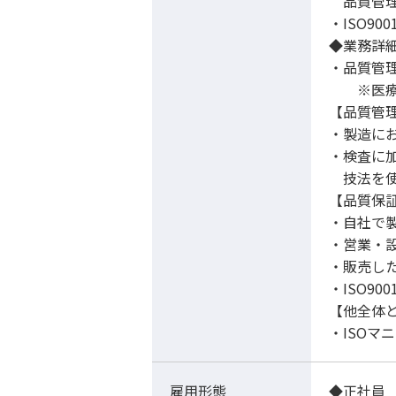
品質管理
・ISO90
◆業務詳
・品質管
※医療機
【品質管
・製造に
・検査に
技法を使
【品質保
・自社で
・営業・
・販売し
・ISO900
【他全体
・ISO
雇用形態
◆正社員