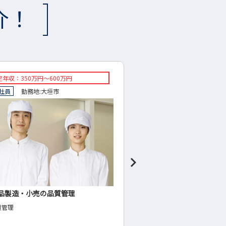
介！
収：400万～500万円
想定年収：320万円～420万
員
勤務地:
岐阜市
正社員
勤務地:
岐阜市
ケティング部・商品開発
歯科衛生士・受付･助手
開発
歯科衛生士