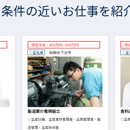
条件の近いお仕事を紹
◇想定年収：350万円～600万円
想定年
◇正社員
勤務地:
大垣市
正社
食料品製造・小売の品質管理
マー
者・製
◇品質管理
商品