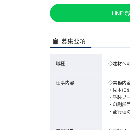
LINE
募集要項
職種
◇建材へ
仕事内容
◇業務内
・見本
・塗装
・印刷
・全行程