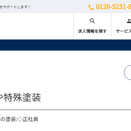
0120-5231-
しをサポートします！
call
search
peo
求人情報を探す
サービ
や特殊塗装
の塗装:◇正社員