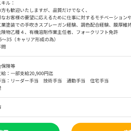
スキル：
方も歓迎いたしますが、品質だけでなく、
なお客様の要望に応えるために仕事に対するモチベーション
工業塗装での手吹きスプレーガン経験、調色配合経験、膜厚維
危険物乙種４、有機溶剤作業主任者、フォークリフト免許
25～35（キャリア形成の為）
不問
会保険等
給：一部支給20,900円迄
手当：リーダー手当 技術手当 通勤手当 住宅手当
煙
市