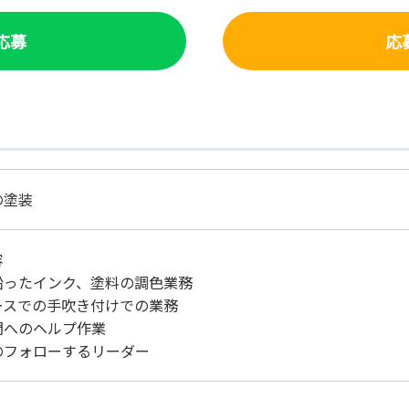
で応募
応
の塗装
容
に沿ったインク、塗料の調色業務
ブースでの手吹き付けでの業務
部門へのヘルプ作業
のフォローするリーダー