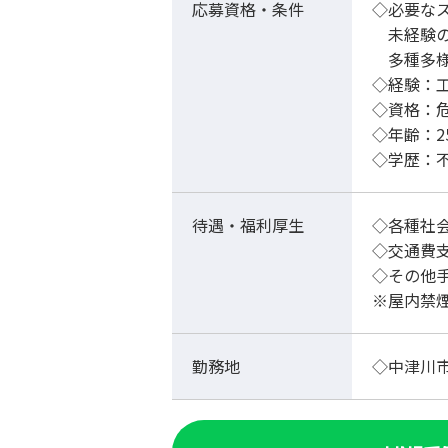
応募資格・条件
◇必要な
未経験の
多種多様
◇経験：
◇資格：
◇年齢：
◇学歴：
待遇・福利厚生
◇各種社
◇交通費支
◇その他
※屋内禁
勤務地
◇中津川