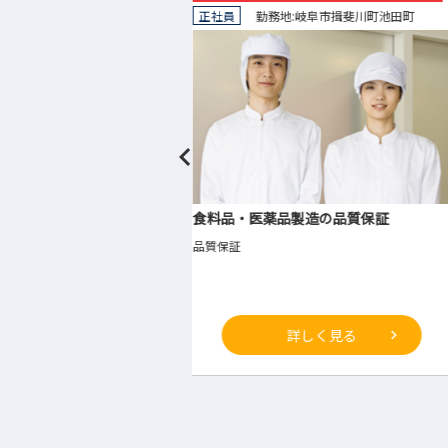
:
岐阜市
揖斐川町
池田町
◇正社員
勤務地:
大垣市
品製造の品質保証
食料品製造および小売の運営管理
◇運営管理
詳しく見る
詳しく見る