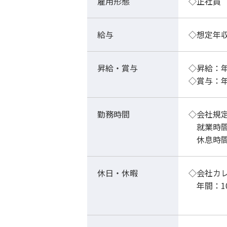
雇用形態
◇正社員
給与
◇想定年収
昇給・賞与
◇昇給：
◇賞与
勤務時間
◇会社規
就業時間
休息時間：
休日・休暇
◇会社カ
年間：1