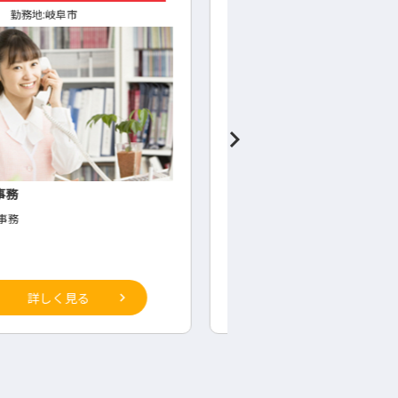
遣
勤務地:
山県市
岐阜県
◇正社員
勤務地:
多治見
県市】水栓部品（シャワーヘット）
磁器質タイルの製造管理
立・検査
◇製造 管理職候補
栓部品（シャワーヘット）の組立・検査
詳しく見る
詳しく見