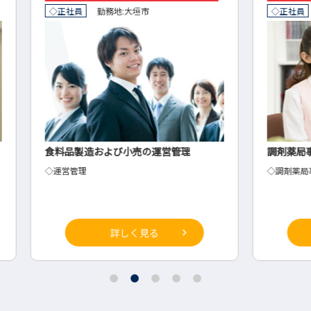
◇正社員
勤務地:
岐阜市
◇派
調剤薬局事務
【山
の組
◇調剤薬局事務
◇水
詳しく見る