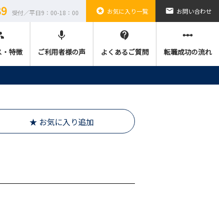
89
stars
email
お気に入り一覧
お問い合わせ
受付／平日9：00-18：00
ple
mic
contact_support
linear_scale
ス・特徴
ご利用者様の声
よくあるご質問
転職成功の流れ
★ お気に入り追加