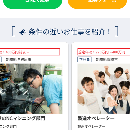
条件の近いお仕事を紹介！
想定年収：270万円～400万円
◇想定
正社員
勤務地:
瑞穂市
◇正
製造オペレーター
水道
製造オペレーター
◇設計