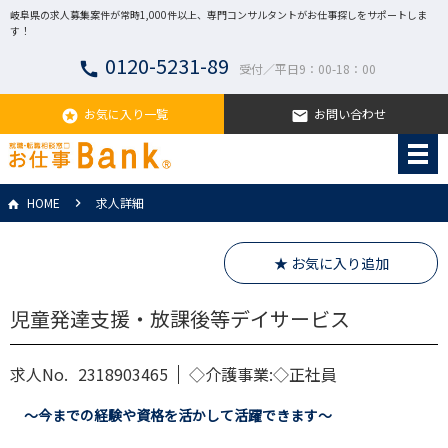
岐阜県の求人募集案件が常時1,000件以上、専門コンサルタントがお仕事探しをサポートしま
す！
0120-5231-89
call
受付／平日9：00-18：00
お気に入り一覧
お問い合わせ
stars
email
HOME
求人詳細
★ お気に入り追加
児童発達支援・放課後等デイサービス
求人No.
2318903465
◇介護事業:◇正社員
～今までの経験や資格を活かして活躍できます～