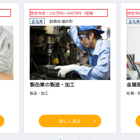
想定年収：236万円～440万円 （経験…
想定年収
正社員
勤務地:
垂井町
正社員
製缶業の製造・加工
金属
製造・加工
総務・
詳しく見る