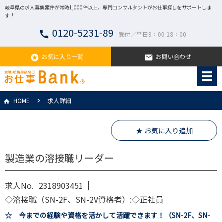
岐阜県の求人募集案件が常時1,000件以上、専門コンサルタントがお仕事探しをサポートしま
す！
0120-5231-89
call
受付／平日9：00-18：00
お気に入り一覧
お問い合わせ
stars
email
HOME
求人詳細
★ お気に入り追加
製造業の溶接職リーダー
求人No.
2318903451
◇溶接職（SN-2F、SN-2V資格者）:◇正社員
☆ 今までの経験や資格を活かして活躍できます！（SN-2F、SN-