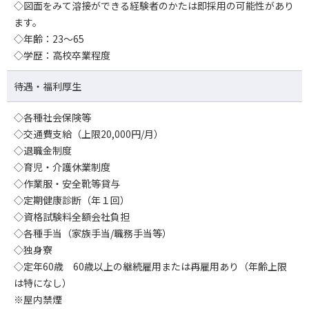
◇図面をみて溶接ができる経験者のかたは即採用の可能性があり
ます。
◇年齢：23～65
◇学歴：高校卒業程度
待遇・福利厚生
◇各種社会保険等
◇交通費支給（上限20,000円/月）
◇退職金制度
◇育児・介護休業制度
◇作業服・安全靴等貸与
◇定期健康診断（年１回）
◇資格試験料全額会社負担
◇各種手当（家族手当/職務手当等）
◇独身寮
◇定年60歳 60歳以上の継続雇用または再雇用あり（年齢上限
は特になし）
※屋内禁煙