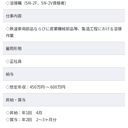
◇溶接職（SN-2F、SN-2V資格者）
仕事内容
◇鉄道車両部品ならびに産業機械部品等、製造工程における溶接
作業
雇用形態
◇正社員
給与
◇想定年収：450万円 ～ 600万円
昇給・賞与
◇昇給：年1回 4月
◇賞与：年2回 2～3ヶ月分