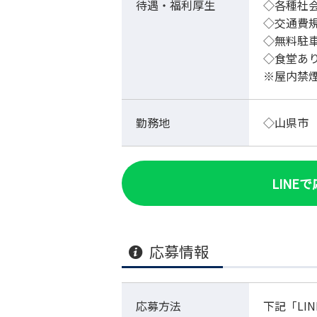
待遇・福利厚生
◇各種社
◇交通費
◇無料駐
◇食堂あ
※屋内禁
勤務地
◇山県市
LINE
応募情報
応募方法
下記「LI