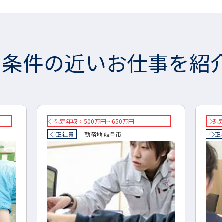
条件の近いお仕事を紹
◇想定年収：500万円～800万円
想定年
◇正社員
勤務地:
岐阜市
正社