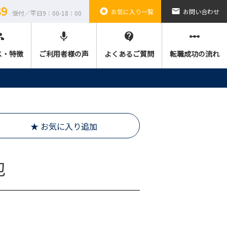
89
stars
email
お気に入り一覧
お問い合わせ
受付／平日9：00-18：00
ple
mic
contact_support
linear_scale
ス・特徴
ご利用者様の声
よくあるご質問
転職成功の流れ
★ お気に入り追加
包