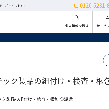
0120-5231-
しをサポートします！
call
search
peo
求人情報を探す
サービ
チック製品の組付け・検査・梱
ック製品の組付け・検査・梱包:◇派遣