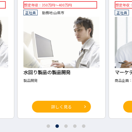
想定年収：450万～600万円
◇時給
正社員
勤務地:
岐阜市
◇派
マーケティング部・商品企画
【加
み・
商品企画：マーケティング部
◇印
詳しく見る