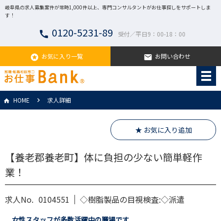
岐阜県の求人募集案件が常時1,000件以上、専門コンサルタントがお仕事探しをサポートしま
す！
0120-5231-89
call
受付／平日9：00-18：00
お気に入り一覧
お問い合わせ
stars
email
HOME
求人詳細
★ お気に入り追加
【養老郡養老町】体に負担の少ない簡単軽作
業！
求人No.
0104551
◇樹脂製品の目視検査:◇派遣
女性スタッフが多数活躍中の職場です