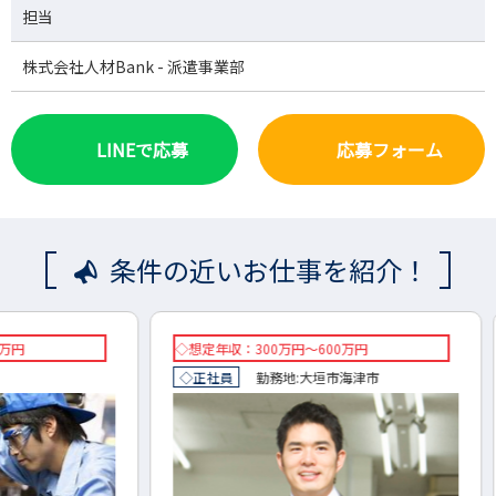
担当
株式会社人材Bank - 派遣事業部
LINEで応募
応募フォーム
条件の近いお仕事を紹介！
◇想定年収：300万円～600万円
◇想定
◇正社員
勤務地:
大垣市
海津市
◇副業