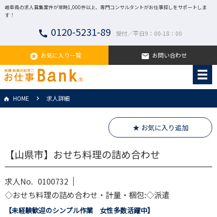
岐阜県の求人募集案件が常時1,000件以上、専門コンサルタントがお仕事探しをサポートしま
す！
0120-5231-89
call
受付／平日9：00-18：00
お気に入り一覧
お問い合わせ
stars
email
HOME
求人詳細
★ お気に入り追加
【山県市】おせち料理の詰め合わせ
求人No.
0100732
◇おせち料理の詰め合わせ・計量・梱包:◇派遣
【未経験歓迎のシンプル作業 女性多数活躍中】