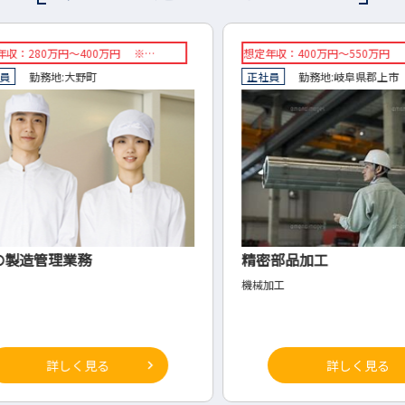
想定年収：400万円～550万円
◇時給：
正社員
勤務地:
岐阜県
郡上市
◇派遣
精密部品加工
【一
り仕
機械加工
◇自動
詳しく見る