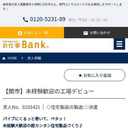
岐阜県の求人募集案件が常時1,000件以上、専門コンサルタントがお仕事探しをサポートしま
す！
0120-5231-89
call
受付／平日9：00-18：00
お気に入り一覧
お問い合わせ
stars
email
HOME
求人詳細
★ お気に入り追加
【関市】未経験歓迎の工場デビュー
求人No.
0103421
◇住宅製品の製造:◇派遣
パイプにくるっと巻いて、ペタッ！
未経験大歓迎の超カンタン住宅製品づくり♪