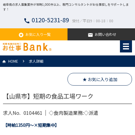
岐阜県の求人募集案件が常時1,000件以上、専門コンサルタントがお仕事探しをサポートしま
す！
0120-5231-89
call
受付／平日9：00-18：00
お気に入り一覧
お問い合わせ
stars
email
HOME
求人詳細
★ お気に入り追加
【山県市】短期の食品工場ワーク
求人No.
0104461
◇食肉製造業務:◇派遣
【時給1350円〜×短期集中】