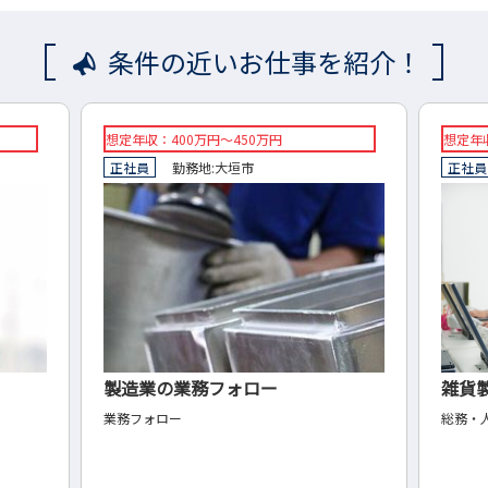
条件の近いお仕事を紹介！
想定年収：400万円～450万円
想定年収
正社員
勤務地:
大垣市
正社員
製造業の業務フォロー
雑貨
業務フォロー
総務・