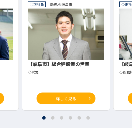
◇正社員
勤務地:
岐阜市
◇正社
【岐阜市】総合建設業の営業
【岐
◇営業
◇総務
詳しく見る