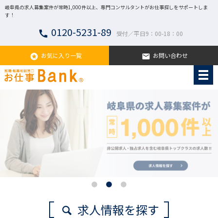
岐阜県の求人募集案件が常時1,000件以上、専門コンサルタントがお仕事探しをサポートしま
す！
0120-5231-89
call
受付／平日9：00-18：00
お気に入り一覧
お問い合わせ
stars
email
求人情報を探す