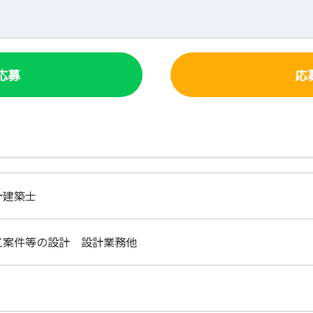
で応募
応
計建築士
工案件等の設計 設計業務他