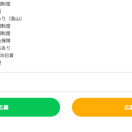
暇制度
蓄
あり（高山）
暇制度
暇制度
会保険
当あり
00日賞
煙
で応募
応