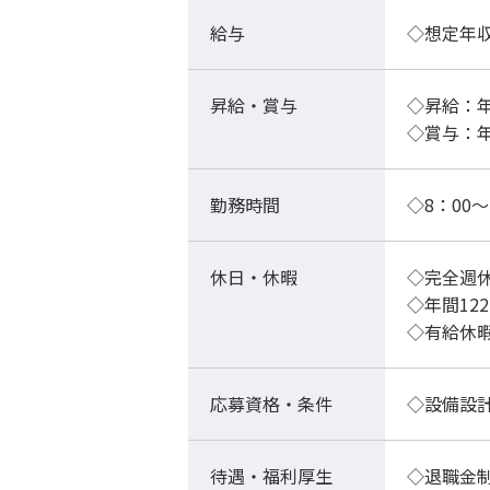
給与
◇想定年収
昇給・賞与
◇昇給：年
◇賞与：年
勤務時間
◇8：00～
休日・休暇
◇完全週休
◇年間12
◇有給休
応募資格・条件
◇設備設
待遇・福利厚生
◇退職金