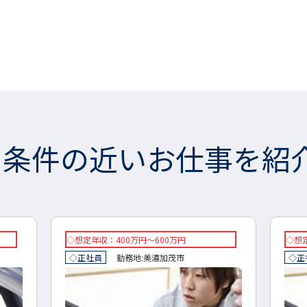
条件の近いお仕事を紹
◇想定年収：350万円～600万円
想定年
◇正社員
勤務地:
岐阜県
郡上市
正社