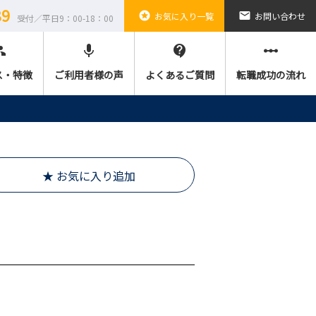
89
stars
email
お気に入り一覧
お問い合わせ
受付／平日9：00-18：00
ple
mic
contact_support
linear_scale
ス・特徴
ご利用者様の声
よくあるご質問
転職成功の流れ
★ お気に入り追加