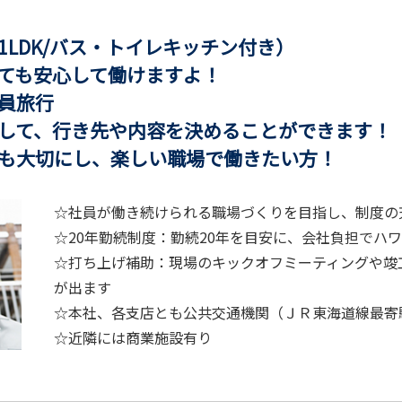
～
DK/バス・トイレキッチン付き）
心して働けますよ！
員旅行
行き先や内容を決めることができます！
大切にし、楽しい職場で働きたい方！
☆社員が働き続けられる職場づくりを目指し、制度の
☆20年勤続制度：勤続20年を目安に、会社負担でハ
☆打ち上げ補助：現場のキックオフミーティングや竣
が出ます
☆本社、各支店とも公共交通機関（ＪＲ東海道線最寄
☆近隣には商業施設有り