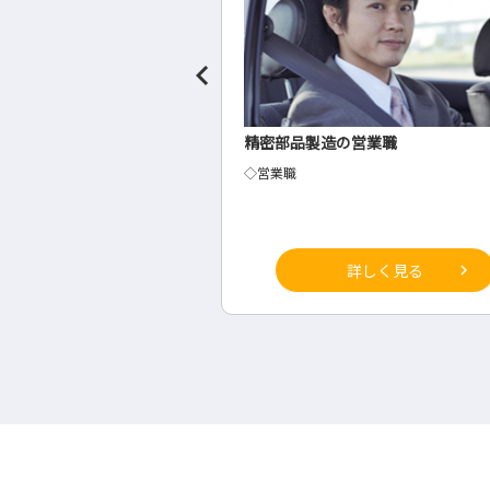
の営業職
建設業の測量業務
◇測量業務
詳しく見る
詳しく見る