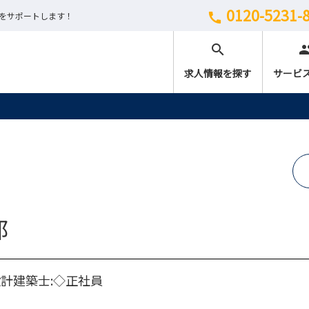
0120-5231-
しをサポートします！
call
search
peo
求人情報を探す
サービ
部
計建築士:◇正社員