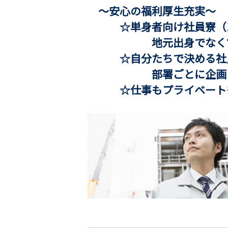
～安心の福利厚生充実
☆単身者向け社員寮（1L
地元出身でなくても安
☆自分たちで決める社
部署ごとに企画して、
☆仕事もプライベートも