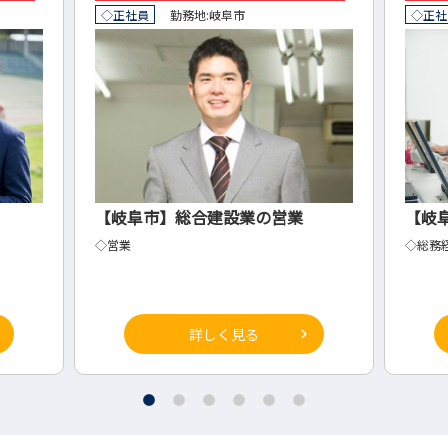
◇正社員
勤務地:
岐阜市
◇正社
【岐阜市】総合建設業の営業
【岐
◇営業
◇総務
詳しく見る