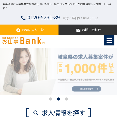
岐阜県の求人募集案件が常時1,000件以上、専門コンサルタントがお仕事探しをサポートしま
す！
0120-5231-89
call
受付／平日9：00-18：00
お気に入り一覧
お問い合わせ
stars
email
求人情報を探す