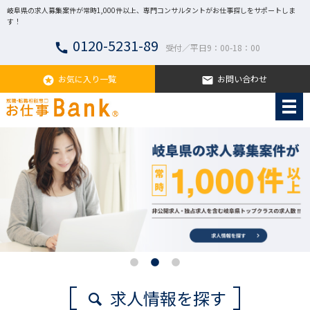
岐阜県の求人募集案件が常時1,000件以上、専門コンサルタントがお仕事探しをサポートしま
す！
0120-5231-89
call
受付／平日9：00-18：00
お気に入り一覧
お問い合わせ
stars
email
求人情報を探す