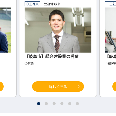
◇正社員
勤務地:
岐阜市
◇正社
【岐阜市】総合建設業の営業
【岐
◇営業
◇総務
詳しく見る