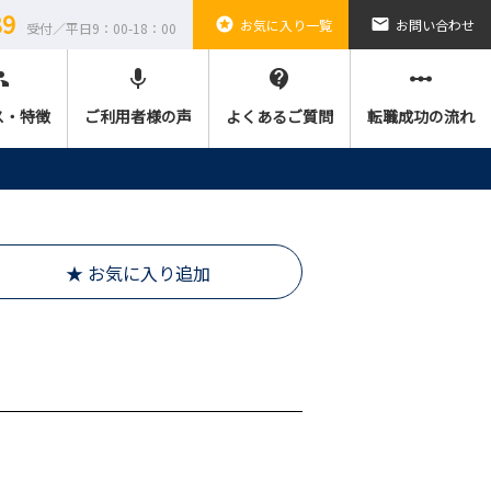
89
stars
email
お気に入り一覧
お問い合わせ
受付／平日9：00-18：00
ple
mic
contact_support
linear_scale
ス・特徴
ご利用者様の声
よくあるご質問
転職成功の流れ
★ お気に入り追加