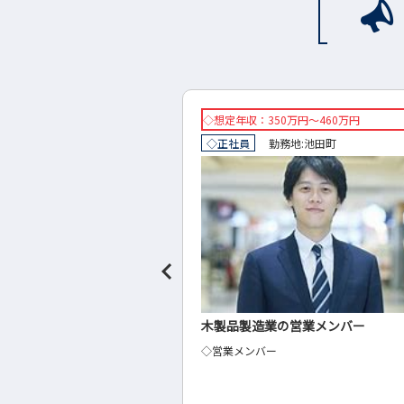
万円～460万円
想定年収：350万円～500万円
地:
池田町
正社員
勤務地:
郡上市
の営業メンバー
システム事業部(設計・プログラミ
設計・プログラミング