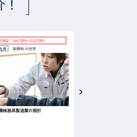
介！
収：350万円～ 500万円
想定年収：400万円～800
員
勤務地:
神戸町
正社員
勤務地:
岐阜市
業の技術事業部
自動車ディーラーの営業
ンサルタント）
保全
営業（セールス・コンサルタ