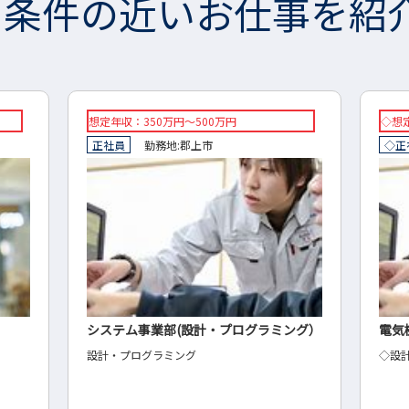
条件の近いお仕事を紹
◇想定年収：300万円～550万円
想定年
◇正社員
勤務地:
大垣市
正社
ング）
電気機械器具製造業の設計
製造
◇設計
金型