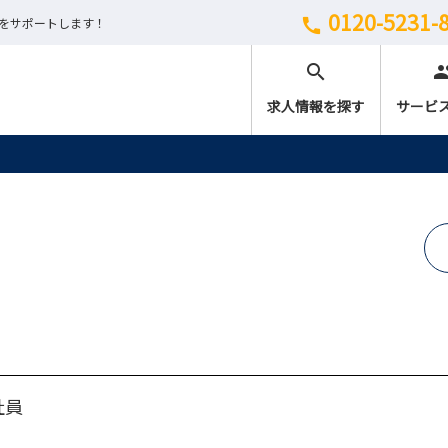
0120-5231-
しをサポートします！
call
search
peo
求人情報を探す
サービ
社員