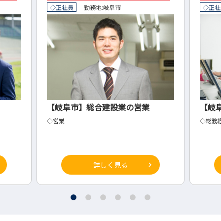
◇正社員
勤務地:
岐阜市
◇正社
【岐阜市】総合建設業の営業
【岐
◇営業
◇総務
詳しく見る