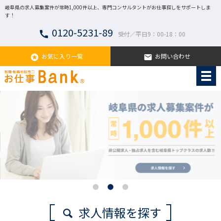
岐阜県の求人募集案件が常時1,000件以上、専門コンサルタントがお仕事探しをサポートしま
す！
0120-5231-89
call
受付／平日9：00-18：00
お気に入り一覧
お問い合わせ
stars
email
求人情報を探す