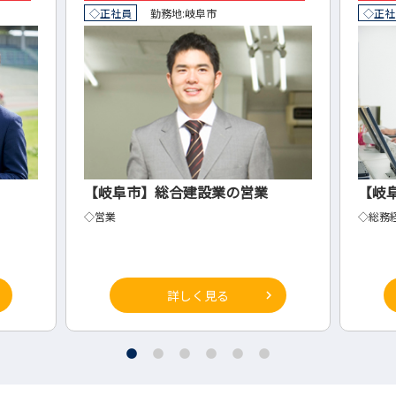
◇正社員
勤務地:
岐阜市
◇正社
【岐阜市】総合建設業の営業
【岐
◇営業
◇総務
詳しく見る