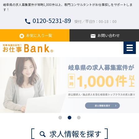
岐阜県の求人募集案件が常時1,000件以上、専門コンサルタントがお仕事探しをサポートしま
す！
0120-5231-89
call
受付／平日9：00-18：00
お気に入り一覧
お問い合わせ
stars
email
求人情報を探す